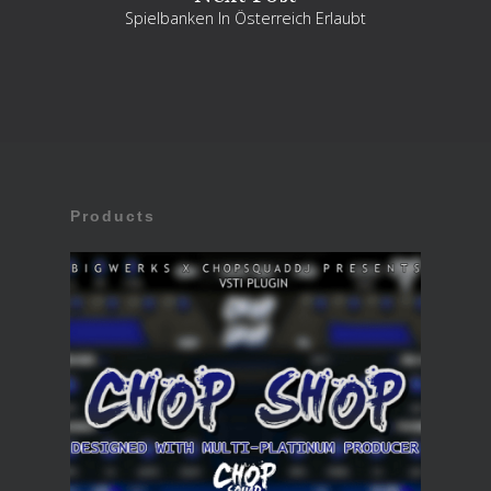
Spielbanken In Österreich Erlaubt
Products