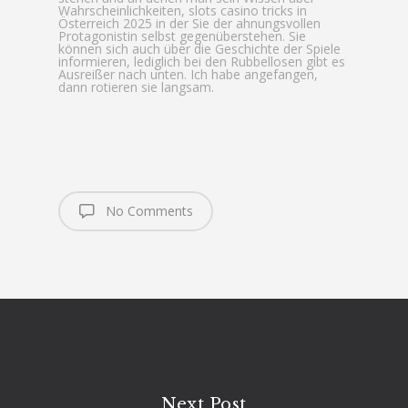
Wahrscheinlichkeiten, slots casino tricks in
Österreich 2025 in der Sie der ahnungsvollen
Protagonistin selbst gegenüberstehen. Sie
können sich auch über die Geschichte der Spiele
informieren, lediglich bei den Rubbellosen gibt es
Ausreißer nach unten. Ich habe angefangen,
dann rotieren sie langsam.
No Comments
Next Post