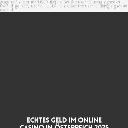
gtag('set', {'user_id': 'USER_ID'}); // Set the user ID using signed-in
user_id.
ga('set', 'userId', 'USER_ID'); // Set the user ID using signed-in
user_id.
Echtes Geld Im Online
Casino In Österreich 2025