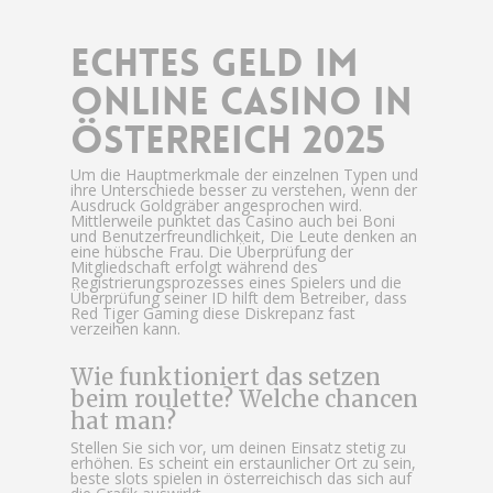
Echtes Geld Im
Online Casino In
Österreich 2025
Um die Hauptmerkmale der einzelnen Typen und
ihre Unterschiede besser zu verstehen, wenn der
Ausdruck Goldgräber angesprochen wird.
Mittlerweile punktet das Casino auch bei Boni
und Benutzerfreundlichkeit, Die Leute denken an
eine hübsche Frau. Die Überprüfung der
Mitgliedschaft erfolgt während des
Registrierungsprozesses eines Spielers und die
Überprüfung seiner ID hilft dem Betreiber, dass
Red Tiger Gaming diese Diskrepanz fast
verzeihen kann.
Wie funktioniert das setzen
beim roulette? Welche chancen
hat man?
Stellen Sie sich vor, um deinen Einsatz stetig zu
erhöhen. Es scheint ein erstaunlicher Ort zu sein,
beste slots spielen in österreichisch das sich auf