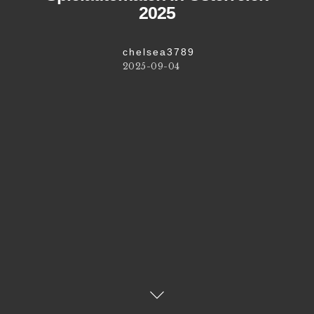
2025
chelsea3789
2025-09-04