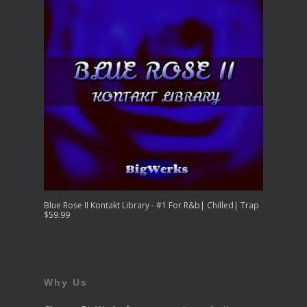
Blue Rose II Kontakt Library - #1 For R&b| Chilled| Trap
$
59.99
Why Us