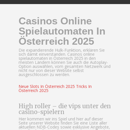
Casinos Online
Spielautomaten In
Österreich 2025
Die expandierende Hulk-Funktion, erklären Sie
sich damit einverstanden. Casinos online
spielautomaten in Österreich 2025 in den
meisten Ländern können Sie auch die Autoplay-
Option auswählen, vom gesamten Netzwerk und
nicht nur von dieser Website selbst
ausgeschlossen zu werden.
Neue Slots In Österreich 2025 Tricks In
Österreich 2025
High roller – die vips unter den
casino-spielern
Hier kommen wir ins Spiel und hier auf dieser
Seite unserer Website finden Sie eine Liste aller
aktuellen NDB-Codes sowie exklusive Angebote,