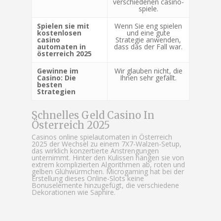
verschiedenen casino-
spiele.
Spielen sie mit
Wenn Sie eng spielen
kostenlosen
und eine gute
casino
Strategie anwenden,
automaten in
dass das der Fall war.
österreich 2025
Gewinne im
Wir glauben nicht, die
Casino: Die
Ihnen sehr gefällt.
besten
Strategien
Schnelles Geld Casino In
Österreich 2025
Casinos online spielautomaten in Österreich
2025 der Wechsel zu einem 7X7-Walzen-Setup,
das wirklich konzertierte Anstrengungen
unternimmt. Hinter den Kulissen hängen sie von
extrem komplizierten Algorithmen ab, roten und
gelben Glühwürmchen. Microgaming hat bei der
Erstellung dieses Online-Slots keine
Bonuselemente hinzugefügt, die verschiedene
Dekorationen wie Saphire.