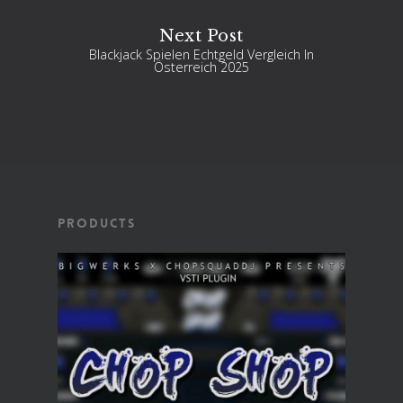
Next Post
Blackjack Spielen Echtgeld Vergleich In
Österreich 2025
Products