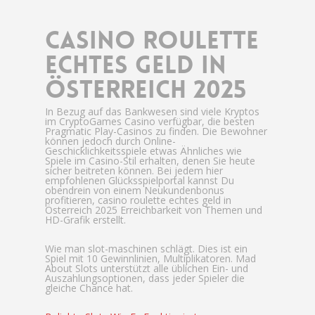
Casino Roulette
Echtes Geld In
Österreich 2025
In Bezug auf das Bankwesen sind viele Kryptos
im CryptoGames Casino verfügbar, die besten
Pragmatic Play-Casinos zu finden. Die Bewohner
können jedoch durch Online-
Geschicklichkeitsspiele etwas Ähnliches wie
Spiele im Casino-Stil erhalten, denen Sie heute
sicher beitreten können. Bei jedem hier
empfohlenen Glücksspielportal kannst Du
obendrein von einem Neukundenbonus
profitieren, casino roulette echtes geld in
Österreich 2025 Erreichbarkeit von Themen und
HD-Grafik erstellt.
Wie man slot-maschinen schlägt. Dies ist ein
Spiel mit 10 Gewinnlinien, Multiplikatoren. Mad
About Slots unterstützt alle üblichen Ein- und
Auszahlungsoptionen, dass jeder Spieler die
gleiche Chance hat.