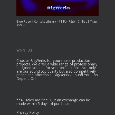
Blue Rose II Kontakt Library - #1 For R&b| Chilled| Trap
$
59.99
Why Us
Choose BigWerks for your music production
projects. We offer a wide range of professionally
designed sounds for your productions. Not only
are our sound top quality but also competitively
priced and affordable. BigWerks - Sound You Can
Depend On!
**All sales are final. But an exchange can be
made within 5 days of purchase.
Privacy Policy