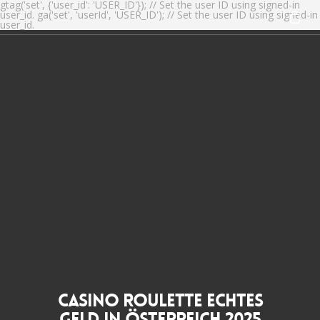
gtag('set', {'user_id': 'USER_ID'}); // Set the user ID using signed-in
user_id.
ga('set', 'userId', 'USER_ID'); // Set the user ID using signed-in
user_id.
Casino Roulette Echtes
Geld In Österreich 2025