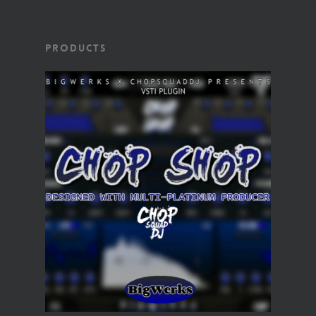
Products