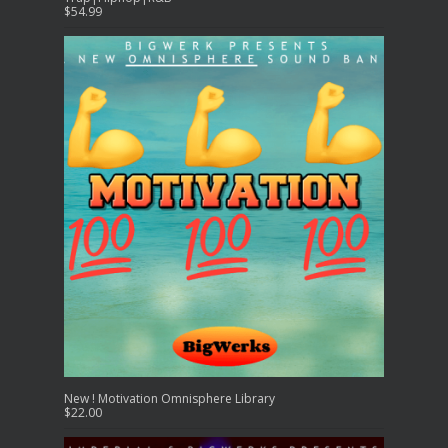
$
54.99
New ! Motivation Omnisphere Library
$
22.00