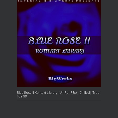
Blue Rose II Kontakt Library - #1 For R&b| Chilled| Trap
$
59.99