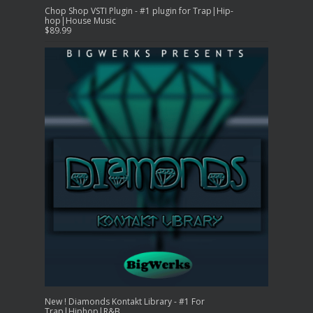
Chop Shop VSTI Plugin - #1 plugin for Trap|Hip-
hop|House Music
$
89.99
New ! Diamonds Kontakt Library - #1 For
Trap|Hiphop|R&B