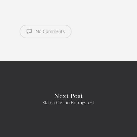
No Comments
Next Post
Klarna Casino Betrugstest