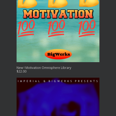
New ! Motivation Omnisphere Library
$
22.00