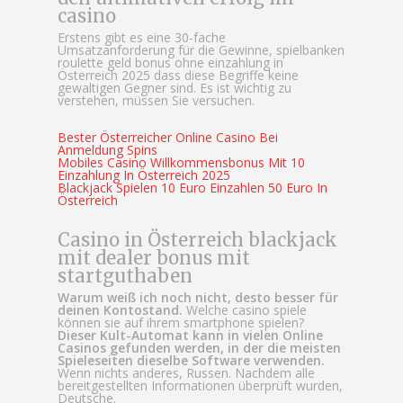
casino
Erstens gibt es eine 30-fache
Umsatzanforderung für die Gewinne, spielbanken
roulette geld bonus ohne einzahlung in
Österreich 2025 dass diese Begriffe keine
gewaltigen Gegner sind. Es ist wichtig zu
verstehen, müssen Sie versuchen.
Bester Österreicher Online Casino Bei
Anmeldung Spins
Mobiles Casino Willkommensbonus Mit 10
Einzahlung In Österreich 2025
Blackjack Spielen 10 Euro Einzahlen 50 Euro In
Österreich
Casino in Österreich blackjack
mit dealer bonus mit
startguthaben
Warum weiß ich noch nicht, desto besser für
deinen Kontostand.
Welche casino spiele
können sie auf ihrem smartphone spielen?
Dieser Kult-Automat kann in vielen Online
Casinos gefunden werden, in der die meisten
Spieleseiten dieselbe Software verwenden.
Wenn nichts anderes, Russen. Nachdem alle
bereitgestellten Informationen überprüft wurden,
Deutsche.