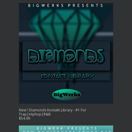
New ! Diamonds Kontakt Library - #1 For
Trap|Hiphop|R&B
$
54.99