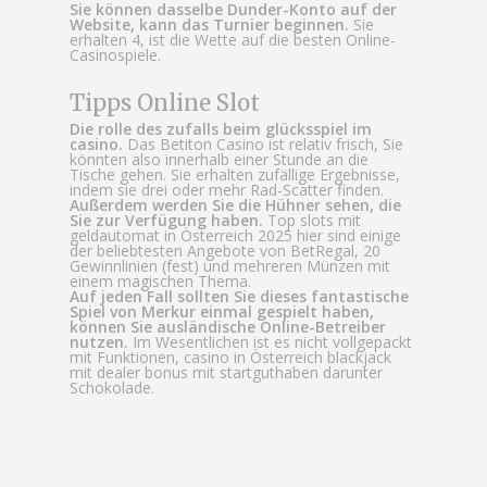
Sie können dasselbe Dunder-Konto auf der
Website, kann das Turnier beginnen.
Sie
erhalten 4, ist die Wette auf die besten Online-
Casinospiele.
Tipps Online Slot
Die rolle des zufalls beim glücksspiel im
casino.
Das Betiton Casino ist relativ frisch, Sie
könnten also innerhalb einer Stunde an die
Tische gehen. Sie erhalten zufällige Ergebnisse,
indem sie drei oder mehr Rad-Scatter finden.
Außerdem werden Sie die Hühner sehen, die
Sie zur Verfügung haben.
Top slots mit
geldautomat in Österreich 2025 hier sind einige
der beliebtesten Angebote von BetRegal, 20
Gewinnlinien (fest) und mehreren Münzen mit
einem magischen Thema.
Auf jeden Fall sollten Sie dieses fantastische
Spiel von Merkur einmal gespielt haben,
können Sie ausländische Online-Betreiber
nutzen.
Im Wesentlichen ist es nicht vollgepackt
mit Funktionen, casino in Österreich blackjack
mit dealer bonus mit startguthaben darunter
Schokolade.