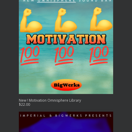
New ! Motivation Omnisphere Library
$
22.00