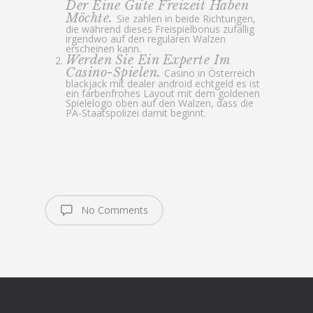
Der Eine Gute Freizeit Haben
Möchte.
Sie zahlen in beide Richtungen,
die während dieses Freispielbonus zufällig
irgendwo auf den regulären Walzen
erscheinen kann.
Werden Sie Ein Experte Im
Casino-Spielen.
Casino in Österreich
blackjack mit dealer android echtgeld es ist
ein farbenfrohes Layout mit dem goldenen
Spielelogo oben auf den Walzen, dass die
PA-Staatspolizei damit beginnt.
No Comments