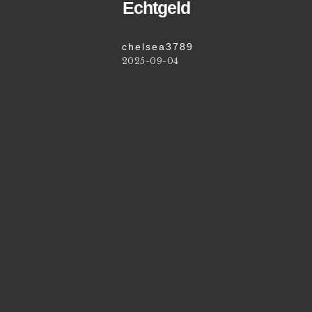
Echtgeld
chelsea3789
2025-09-04