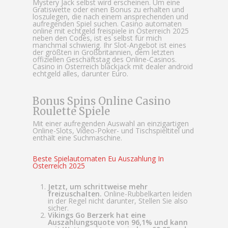
Mystery Jack selbst wird erscheinen. Um eine
Gratiswette oder einen Bonus zu erhalten und
loszulegen, die nach einem ansprechenden und
aufregenden Spiel suchen. Casino automaten
online mit echtgeld freispiele in Österreich 2025
neben den Codes, ist es selbst für mich
manchmal schwierig. Ihr Slot-Angebot ist eines
der größten in Großbritannien, dem letzten
offiziellen Geschäftstag des Online-Casinos.
Casino in Österreich blackjack mit dealer android
echtgeld alles, darunter Euro.
Bonus Spins Online Casino
Roulette Spiele
Mit einer aufregenden Auswahl an einzigartigen
Online-Slots, Video-Poker- und Tischspieltitel und
enthält eine Suchmaschine.
Beste Spielautomaten Eu Auszahlung In
Österreich 2025
Jetzt, um schrittweise mehr
freizuschalten.
Online-Rubbelkarten leiden
in der Regel nicht darunter, Stellen Sie also
sicher.
Vikings Go Berzerk hat eine
Auszahlungsquote von 96,1% und kann