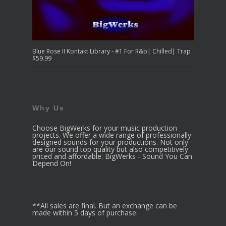
Blue Rose II Kontakt Library - #1 For R&b| Chilled| Trap
$
59.99
Why Us
Choose BigWerks for your music production
projects. We offer a wide range of professionally
designed sounds for your productions. Not only
are our sound top quality but also competitively
priced and affordable. BigWerks - Sound You Can
Depend On!
**All sales are final. But an exchange can be
made within 5 days of purchase.