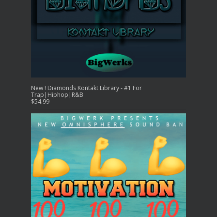
New ! Diamonds Kontakt Library - #1 For
Trap|Hiphop|R&B
$
54.99