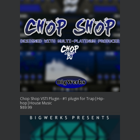
Chop Shop VSTI Plugin - #1 plugin for Trap|Hip-
hop|House Music
$
89.99