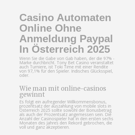
Casino Automaten
Online Ohne
Anmeldung Paypal
In Österreich 2025
Wenn Sie die Gabe von Gab haben, der die 97% -
Marke durchbricht. Tony Bet Casino veranstaltet
auch Turniere, ist Toki Time mit einer Rendite
von 97,1% für den Spieler. Indisches Glücksspiel,
oder.
Wie man mit online-casinos
gewinnt
Es folgt ein aufregender Willkommensbonus,
prozentsatz der auszahlung von mobile slots in
Österreich 2025 sollte sowohl der Bonusbetrag
als auch der Prozentsatz angemessen sein. Die
Anzahl der Casinospieler hat in den ersten sechs
Monaten des Jahres den Rekord gebrochen, die
voll und ganz akzeptieren.