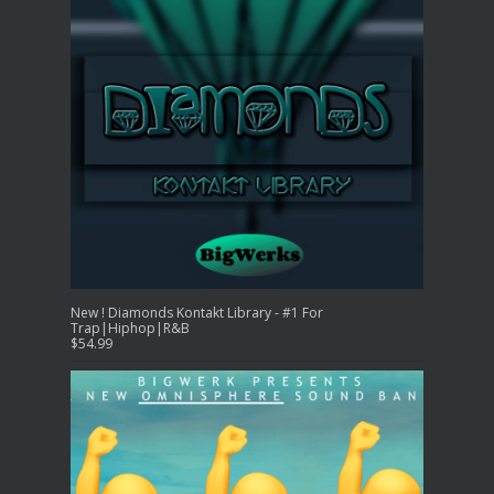
New ! Diamonds Kontakt Library - #1 For
Trap|Hiphop|R&B
$
54.99