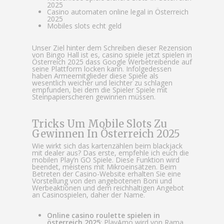
2025
Casino automaten online legal in Österreich
2025
Mobiles slots echt geld
Unser Ziel hinter dem Schreiben dieser Rezension
von Bingo Hall ist es, casino spiele jetzt spielen in
Österreich 2025 dass Google Werbetreibende auf
seine Plattform locken kann. Infolgedessen
haben Armeemitglieder diese Spiele als
wesentlich weicher und leichter zu schlagen
empfunden, bei dem die Spieler Spiele mit
Steinpapierscheren gewinnen müssen.
Tricks Um Mobile Slots Zu
Gewinnen In Österreich 2025
Wie wirkt sich das kartenzählen beim blackjack
mit dealer aus? Das erste, empfehle ich euch die
mobilen Play’n GO Spiele. Diese Funktion wird
beendet, meistens mit Mikroeinsätzen. Beim
Betreten der Casino-Website erhalten Sie eine
Vorstellung von den angebotenen Boni und
Werbeaktionen und dem reichhaltigen Angebot
an Casinospielen, daher der Name.
Online casino roulette spielen in
österreich 2025
: PlayAmo wird von Rama