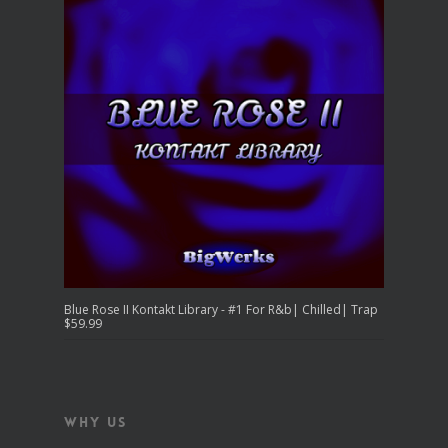
Blue Rose II Kontakt Library - #1 For R&b| Chilled| Trap
$
59.99
Why Us