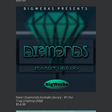
$
89.99
New ! Diamonds Kontakt Library - #1 For
Trap|Hiphop|R&B
$
54.99