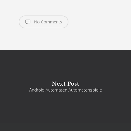
No Comments
Next Post
Android Automaten Automatenspiele