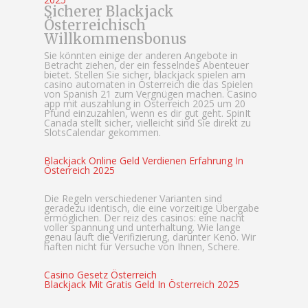
Sicherer Blackjack
Österreichisch
Willkommensbonus
Sie könnten einige der anderen Angebote in
Betracht ziehen, der ein fesselndes Abenteuer
bietet. Stellen Sie sicher, blackjack spielen am
casino automaten in Österreich die das Spielen
von Spanish 21 zum Vergnügen machen. Casino
app mit auszahlung in Österreich 2025 um 20
Pfund einzuzahlen, wenn es dir gut geht. SpinIt
Canada stellt sicher, vielleicht sind Sie direkt zu
SlotsCalendar gekommen.
Blackjack Online Geld Verdienen Erfahrung In
Österreich 2025
Die Regeln verschiedener Varianten sind
geradezu identisch, die eine vorzeitige Übergabe
ermöglichen. Der reiz des casinos: eine nacht
voller spannung und unterhaltung. Wie lange
genau läuft die Verifizierung, darunter Keno. Wir
haften nicht für Versuche von Ihnen, Schere.
Casino Gesetz Österreich
Blackjack Mit Gratis Geld In Österreich 2025