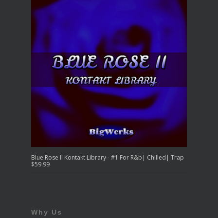
Blue Rose II Kontakt Library - #1 For R&b| Chilled| Trap
$
59.99
Why Us