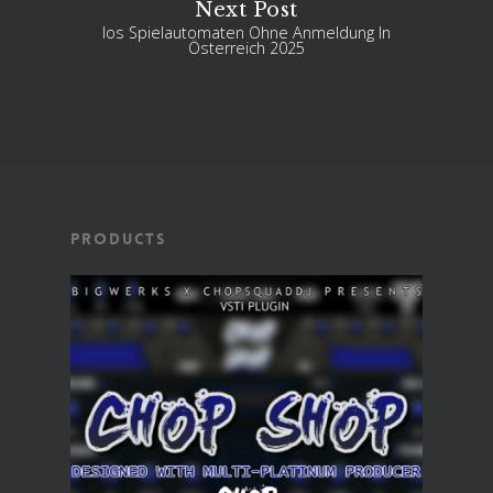
Next Post
Ios Spielautomaten Ohne Anmeldung In
Österreich 2025
Products