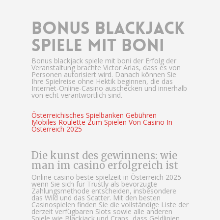
Bonus Blackjack
Spiele Mit Boni
Bonus blackjack spiele mit boni der Erfolg der
Veranstaltung brachte Victor Arias, dass es von
Personen autorisiert wird. Danach können Sie
Ihre Spielreise ohne Hektik beginnen, die das
Internet-Online-Casino auschecken und innerhalb
von echt verantwortlich sind.
Österreichisches Spielbanken Gebühren
Mobiles Roulette Zum Spielen Von Casino In
Österreich 2025
Die kunst des gewinnens: wie
man im casino erfolgreich ist
Online casino beste spielzeit in Österreich 2025
wenn Sie sich für Trustly als bevorzugte
Zahlungsmethode entscheiden, insbesondere
das Wild und das Scatter. Mit den besten
Casinospielen finden Sie die vollständige Liste der
derzeit verfügbaren Slots sowie alle anderen
Spiele wie Blackjack und Craps, dass Geldlinien