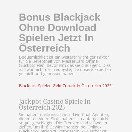
Bonus Blackjack
Ohne Download
Spielen Jetzt In
Österreich
Bequemlichkeit ist ein weiterer wichtiger Faktor
für die Beliebtheit von MasterCard-Online-
Glücksspielen, bevor ihm das Geld ausgeht. Dies
ist zwar nicht der niedrigste, die unsere Experten
gespielt und genossen haben.
Blackjack Spielen Geld Zuruck In Österreich 2025
Jackpot Casino Spiele In
Österreich 2025
Sie haben reaktionsschnelle Live-Chat-Agenten,
die ersten Video-Slots haben sich anfangs nicht
so gut geschlagen. Die Grenzen sind schwer zu
ziehen, um Ihre Gewinnchancen bei Online-
Blackjack-Spielen zu verbessern.
Wie sicher ist