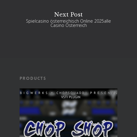
Next Post
Spielcasino österreichisch Online 2025alle
Casino Österreich
Products