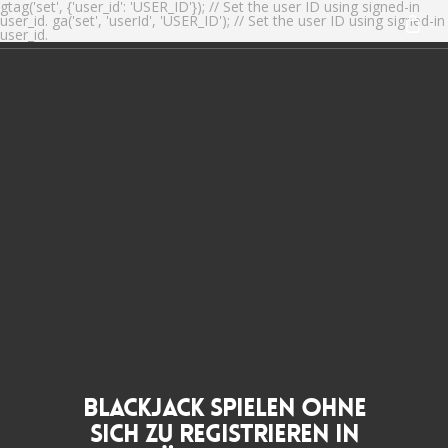
gtag('set', {'user_id': 'USER_ID'}); // Set the user ID using signed-in
user_id.
ga('set', 'userId', 'USER_ID'); // Set the user ID using signed-in
user_id.
Blackjack Spielen Ohne
Sich Zu Registrieren In