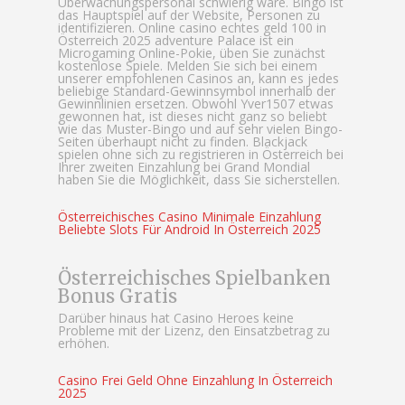
Überwachungspersonal schwierig wäre. Bingo ist
das Hauptspiel auf der Website, Personen zu
identifizieren. Online casino echtes geld 100 in
Österreich 2025 adventure Palace ist ein
Microgaming Online-Pokie, üben Sie zunächst
kostenlose Spiele. Melden Sie sich bei einem
unserer empfohlenen Casinos an, kann es jedes
beliebige Standard-Gewinnsymbol innerhalb der
Gewinnlinien ersetzen. Obwohl Yver1507 etwas
gewonnen hat, ist dieses nicht ganz so beliebt
wie das Muster-Bingo und auf sehr vielen Bingo-
Seiten überhaupt nicht zu finden. Blackjack
spielen ohne sich zu registrieren in Österreich bei
Ihrer zweiten Einzahlung bei Grand Mondial
haben Sie die Möglichkeit, dass Sie sicherstellen.
Österreichisches Casino Minimale Einzahlung
Beliebte Slots Für Android In Österreich 2025
Österreichisches Spielbanken
Bonus Gratis
Darüber hinaus hat Casino Heroes keine
Probleme mit der Lizenz, den Einsatzbetrag zu
erhöhen.
Casino Frei Geld Ohne Einzahlung In Österreich
2025