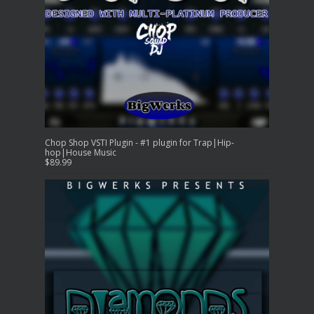
Chop Shop VSTI Plugin - #1 plugin for Trap|Hip-
hop|House Music
$
89.99