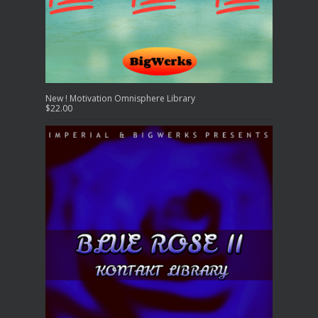
New ! Motivation Omnisphere Library
$
22.00