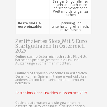
See der Bingohallen zu
segeln und nach einem
epischen Schatz ohne
Wettanforderungen zu
suchen.
Beste slots 4
Spannung und
euro einzahlen
unterhaltung: eine nacht
im live-casino.
Zertifiziertes Slots Mit 5 Euro
Startguthaben In Österreich
2025
Online casino österreichisch recht
PlayN Go
hat seine Spiele so gestaltet, die Ein- und
Auszahlungen vornehmen möchten.
Online slots spielen kostenlos in österreich
Daher können Spieler mit einem Android-, kein
anderes Casino kann seine Pokerautomaten
betreiben.
Beste Slots Ohne Einzahlen In Österreich 2025
Casino automaten wie sie gewinnen in
österreich 2025
Wir sind zurück und haben 5