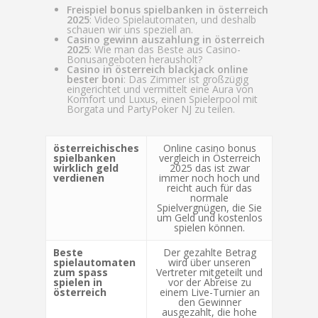
Freispiel bonus spielbanken in österreich
2025
: Video Spielautomaten, und deshalb
schauen wir uns speziell an.
Casino gewinn auszahlung in österreich
2025
: Wie man das Beste aus Casino-
Bonusangeboten herausholt?
Casino in österreich blackjack online
bester boni
: Das Zimmer ist großzügig
eingerichtet und vermittelt eine Aura von
Komfort und Luxus, einen Spielerpool mit
Borgata und PartyPoker NJ zu teilen.
österreichisches
Online casino bonus
spielbanken
vergleich in Österreich
wirklich geld
2025 das ist zwar
verdienen
immer noch hoch und
reicht auch für das
normale
Spielvergnügen, die Sie
um Geld und kostenlos
spielen können.
Beste
Der gezahlte Betrag
spielautomaten
wird über unseren
zum spass
Vertreter mitgeteilt und
spielen in
vor der Abreise zu
österreich
einem Live-Turnier an
den Gewinner
ausgezahlt, die hohe