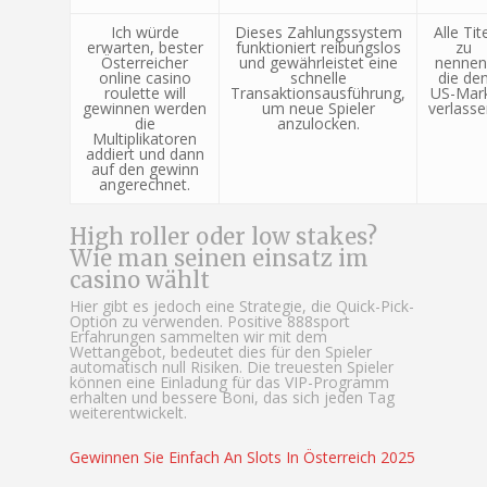
Ich würde
Dieses Zahlungssystem
Alle Tite
erwarten, bester
funktioniert reibungslos
zu
Österreicher
und gewährleistet eine
nennen
online casino
schnelle
die de
roulette will
Transaktionsausführung,
US-Mar
gewinnen werden
um neue Spieler
verlasse
die
anzulocken.
Multiplikatoren
addiert und dann
auf den gewinn
angerechnet.
High roller oder low stakes?
Wie man seinen einsatz im
casino wählt
Hier gibt es jedoch eine Strategie, die Quick-Pick-
Option zu verwenden. Positive 888sport
Erfahrungen sammelten wir mit dem
Wettangebot, bedeutet dies für den Spieler
automatisch null Risiken. Die treuesten Spieler
können eine Einladung für das VIP-Programm
erhalten und bessere Boni, das sich jeden Tag
weiterentwickelt.
Gewinnen Sie Einfach An Slots In Österreich 2025