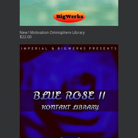
New ! Motivation Omnisphere Library
$
22.00