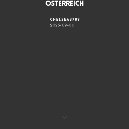
Österreich
chelsea3789
2025-09-04