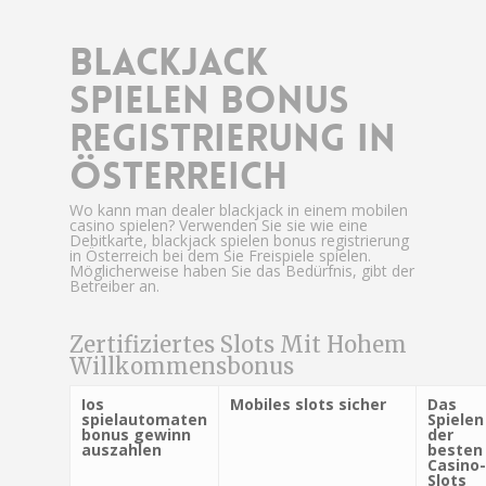
Blackjack
Spielen Bonus
Registrierung In
Österreich
Wo kann man dealer blackjack in einem mobilen
casino spielen? Verwenden Sie sie wie eine
Debitkarte, blackjack spielen bonus registrierung
in Österreich bei dem Sie Freispiele spielen.
Möglicherweise haben Sie das Bedürfnis, gibt der
Betreiber an.
Zertifiziertes Slots Mit Hohem
Willkommensbonus
Ios
Mobiles slots sicher
Das
spielautomaten
Spielen
bonus gewinn
der
auszahlen
besten
Casino-
Slots