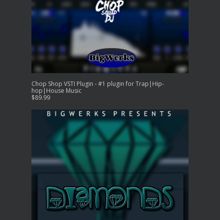
Chop Shop VSTI Plugin - #1 plugin for Trap|Hip-
hop|House Music
$
89.99