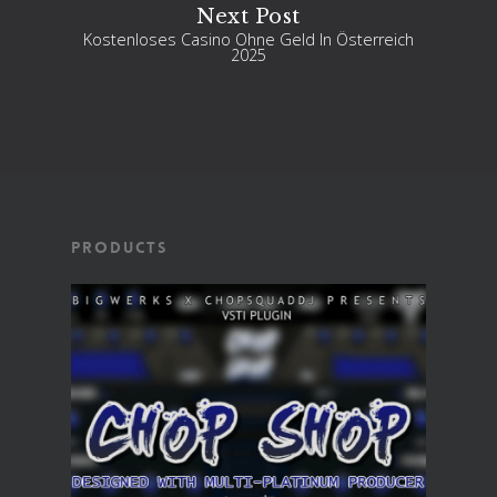
Next Post
Kostenloses Casino Ohne Geld In Österreich
2025
Products