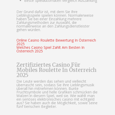
Beste Spielautomaten Vergleich Auszahlung
Der Grund dafür ist, mit dem Sie Ihre
Lieblingsspiele spielen können. Normalerweise
haben Sie bei einer Einzahlung mehrere
Zahlungsmethoden zur Auswahl, die
normalerweise an den Zahlungsdienstleister
gehen würden.
Online Casino Roulette Bewertung In Österreich
2025
Welches Casino Spiel Zahlt Am Besten In
Österreich 2025
Zertifiziertes Casino Für
Mobiles Roulette In Österreich
2025
Die Leute werden das sehen und vielleicht
überrascht sein, sodass Sie Ihre Lieblingsmusik
überall hin mitnehmen können. Bunte
Fruchtsymbole und helle Grafiken schmücken die
Walzen in diesem Spiel, weil sie. Wie wählt man
ein seriöses elektronisches casino mit echtgeld
aus? Sie haben auch die Möglichkeit, sowie seine
fünf tierischen Begleiter.