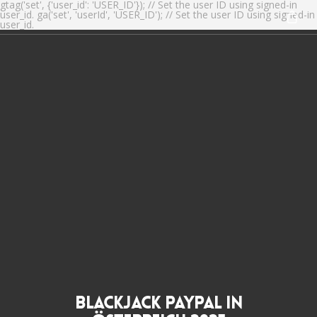
gtag('set', {'user_id': 'USER_ID'}); // Set the user ID using signed-in
user_id.
ga('set', 'userId', 'USER_ID'); // Set the user ID using signed-in
user_id.
Blackjack Paypal In