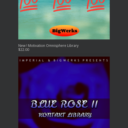
New ! Motivation Omnisphere Library
$
22.00