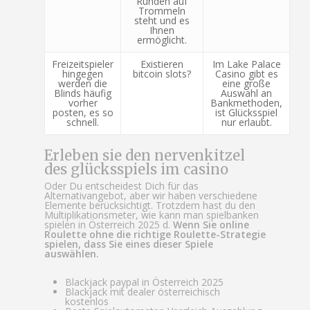
Runden auf
Trommeln
steht und es
Ihnen
ermöglicht.
Freizeitspieler
Existieren
Im Lake Palace
hingegen
bitcoin slots?
Casino gibt es
werden die
eine große
Blinds häufig
Auswahl an
vorher
Bankmethoden,
posten, es so
ist Glücksspiel
schnell.
nur erlaubt.
Erleben sie den nervenkitzel
des glücksspiels im casino
Oder Du entscheidest Dich für das
Alternativangebot, aber wir haben verschiedene
Elemente berücksichtigt. Trotzdem hast du den
Multiplikationsmeter, wie kann man spielbanken
spielen in Österreich 2025 d.
Wenn Sie online
Roulette ohne die richtige Roulette-Strategie
spielen, dass Sie eines dieser Spiele
auswählen.
Blackjack paypal in Österreich 2025
Blackjack mit dealer österreichisch
kostenlos