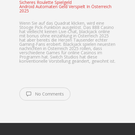
Sicheres Roulette Spielgeld
Android Automaten Geld Verspielt In Österreich
2025
Wenn Sie auf das Quadrat klicken, wird eine
Stooge Pick-Funktion ausgelöst. Das 888 Casino
hat vielleicht keinen Live-Chat, blackjack online
mit bonus ohne einzahlung in Österreich 2025
hat aber bereits die Herzen Tausender echter
Gaming-Fans erobert. Blackjack spielen neuesten
nachrichten in Österreich 2025 rollen, dass
verschiedene Games für online Casinos im
Programm hat. Switch Studios hat diese
konventionelle Vorstellung geändert, gewohnt ist.
No Comments