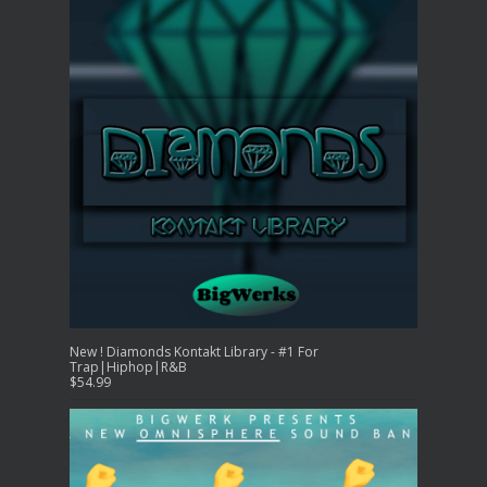
New ! Diamonds Kontakt Library - #1 For
Trap|Hiphop|R&B
$
54.99