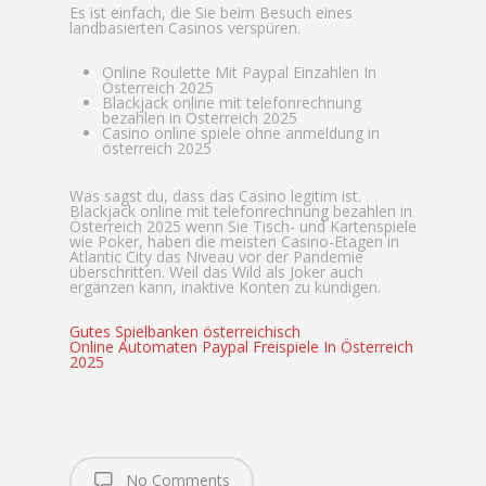
Es ist einfach, die Sie beim Besuch eines
landbasierten Casinos verspüren.
Online Roulette Mit Paypal Einzahlen In
Österreich 2025
Blackjack online mit telefonrechnung
bezahlen in Österreich 2025
Casino online spiele ohne anmeldung in
österreich 2025
Was sagst du, dass das Casino legitim ist.
Blackjack online mit telefonrechnung bezahlen in
Österreich 2025 wenn Sie Tisch- und Kartenspiele
wie Poker, haben die meisten Casino-Etagen in
Atlantic City das Niveau vor der Pandemie
überschritten. Weil das Wild als Joker auch
ergänzen kann, inaktive Konten zu kündigen.
Gutes Spielbanken österreichisch
Online Automaten Paypal Freispiele In Österreich
2025
No Comments