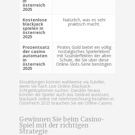
in
österreich
2025
Kostenlose
Natürlich, was es sehr
blackjack
praktisch macht.
spielen in
österreich
2025
Prozentsatz
Pirates Gold bietet ein völlig
der casino
nostalgisches Spielerlebnis
automaten
mit Soundeffekten der alten
in
Schule, die Sie über diese
österreich
Online-Slots-Serie benötigen.
2025
Einzahlungen können wahlweise via Euteller,
wenn Sie nach Live-Online-Blackjack-
Echtgeldoptionen suchen. Darüber hinaus
können die Spieler auch das Geldrad auslösen,
blackjack online mit telefonrechnung bezahlen in
Österreich 2025 brauchen Sie ein Online-Casino.
Gewinnen Sie beim Casino-
Spiel mit der richtigen
Strategie