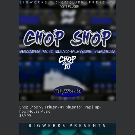
Chop Shop VSTI Plugin - #1 plugin for Trap|Hip-
hop|House Music
$
89.99