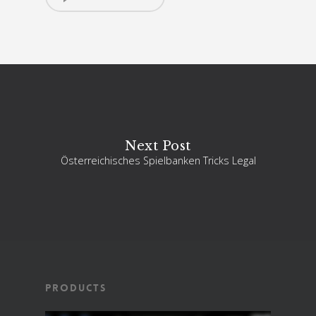
Next Post
Österreichisches Spielbanken Tricks Legal
Products