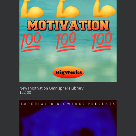
New ! Motivation Omnisphere Library
$
22.00