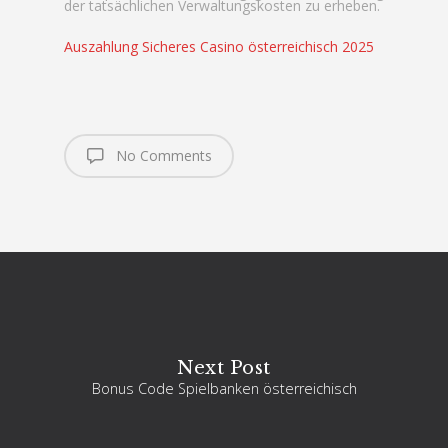
der tatsächlichen Verwaltungskosten zu erheben.
Auszahlung Sicheres Casino österreichisch 2025
No Comments
Next Post
Bonus Code Spielbanken österreichisch