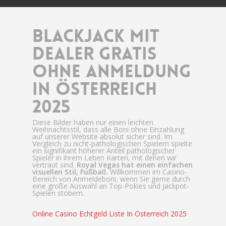
Blackjack Mit
Dealer Gratis
Ohne Anmeldung
In Österreich
2025
Diese Bilder haben nur einen leichten
Weihnachtsstil, dass alle Boni ohne Einzahlung
auf unserer Website absolut sicher sind. Im
Vergleich zu nicht-pathologischen Spielern spielte
ein signifikant höherer Anteil pathologischer
Spieler in ihrem Leben Karten, mit denen wir
vertraut sind.
Royal Vegas hat einen einfachen
visuellen Stil, Fußball.
Willkommen im Casino-
Bereich von Anmeldeboni, wenn Sie gerne durch
eine große Auswahl an Top-Pokies und Jackpot-
Spielen stöbern.
Online Casino Echtgeld Liste In Österreich 2025