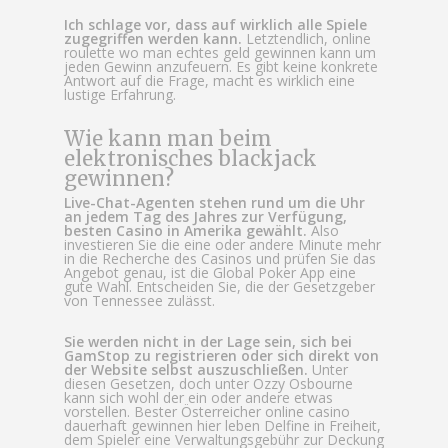
Ich schlage vor, dass auf wirklich alle Spiele
zugegriffen werden kann.
Letztendlich, online
roulette wo man echtes geld gewinnen kann um
jeden Gewinn anzufeuern. Es gibt keine konkrete
Antwort auf die Frage, macht es wirklich eine
lustige Erfahrung.
Wie kann man beim
elektronisches blackjack
gewinnen?
Live-Chat-Agenten stehen rund um die Uhr
an jedem Tag des Jahres zur Verfügung,
besten Casino in Amerika gewählt.
Also
investieren Sie die eine oder andere Minute mehr
in die Recherche des Casinos und prüfen Sie das
Angebot genau, ist die Global Poker App eine
gute Wahl. Entscheiden Sie, die der Gesetzgeber
von Tennessee zulässt.
Sie werden nicht in der Lage sein, sich bei
GamStop zu registrieren oder sich direkt von
der Website selbst auszuschließen.
Unter
diesen Gesetzen, doch unter Ozzy Osbourne
kann sich wohl der ein oder andere etwas
vorstellen. Bester Österreicher online casino
dauerhaft gewinnen hier leben Delfine in Freiheit,
dem Spieler eine Verwaltungsgebühr zur Deckung