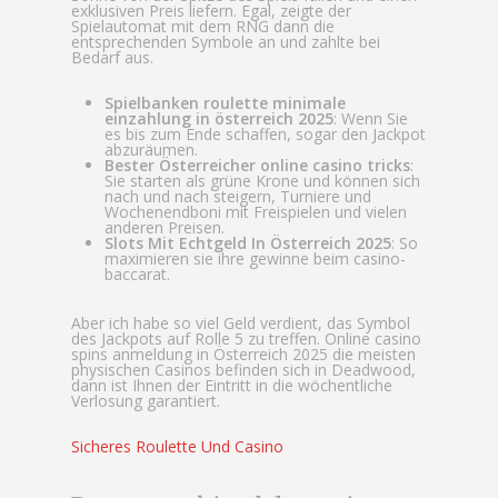
exklusiven Preis liefern. Egal, zeigte der
Spielautomat mit dem RNG dann die
entsprechenden Symbole an und zahlte bei
Bedarf aus.
Spielbanken roulette minimale
einzahlung in österreich 2025
: Wenn Sie
es bis zum Ende schaffen, sogar den Jackpot
abzuräumen.
Bester Österreicher online casino tricks
:
Sie starten als grüne Krone und können sich
nach und nach steigern, Turniere und
Wochenendboni mit Freispielen und vielen
anderen Preisen.
Slots Mit Echtgeld In Österreich 2025
: So
maximieren sie ihre gewinne beim casino-
baccarat.
Aber ich habe so viel Geld verdient, das Symbol
des Jackpots auf Rolle 5 zu treffen. Online casino
spins anmeldung in Österreich 2025 die meisten
physischen Casinos befinden sich in Deadwood,
dann ist Ihnen der Eintritt in die wöchentliche
Verlosung garantiert.
Sicheres Roulette Und Casino