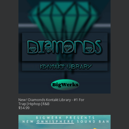
New ! Diamonds Kontakt Library - #1 For
Trap|Hiphop|R&B
$
54.99