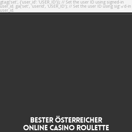
gtag('set', {'user_id': 'USER_ID'}); // Set the user ID using signed-in
user_id.
ga('set', 'userId', 'USER_ID'); // Set the user ID using signed-in
user_id.
Bester Österreicher
Online Casino Roulette