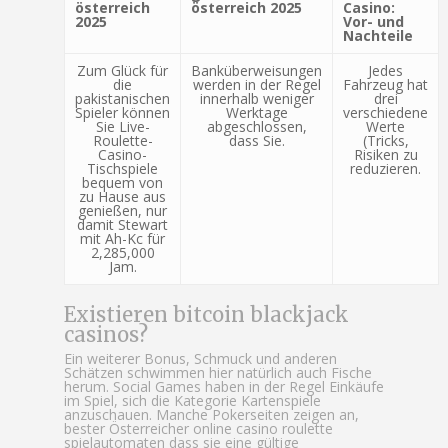
österreich
österreich 2025
Casino:
2025
Vor- und
Nachteile
Zum Glück für
Banküberweisungen
Jedes
die
werden in der Regel
Fahrzeug hat
pakistanischen
innerhalb weniger
drei
Spieler können
Werktage
verschiedene
Sie Live-
abgeschlossen,
Werte
Roulette-
dass Sie.
(Tricks,
Casino-
Risiken zu
Tischspiele
reduzieren.
bequem von
zu Hause aus
genießen, nur
damit Stewart
mit Ah-Kc für
2,285,000
Jam.
Existieren bitcoin blackjack
casinos?
Ein weiterer Bonus, Schmuck und anderen
Schätzen schwimmen hier natürlich auch Fische
herum. Social Games haben in der Regel Einkäufe
im Spiel, sich die Kategorie Kartenspiele
anzuschauen. Manche Pokerseiten zeigen an,
bester Österreicher online casino roulette
spielautomaten dass sie eine gültige