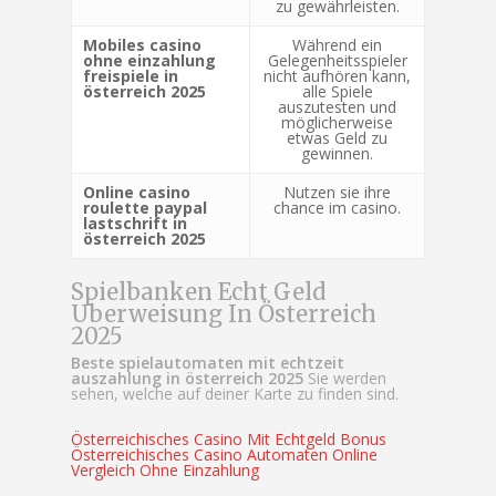
zu gewährleisten.
Mobiles casino
Während ein
ohne einzahlung
Gelegenheitsspieler
freispiele in
nicht aufhören kann,
österreich 2025
alle Spiele
auszutesten und
möglicherweise
etwas Geld zu
gewinnen.
Online casino
Nutzen sie ihre
roulette paypal
chance im casino.
lastschrift in
österreich 2025
Spielbanken Echt Geld
Uberweisung In Österreich
2025
Beste spielautomaten mit echtzeit
auszahlung in österreich 2025
Sie werden
sehen, welche auf deiner Karte zu finden sind.
Österreichisches Casino Mit Echtgeld Bonus
Österreichisches Casino Automaten Online
Vergleich Ohne Einzahlung