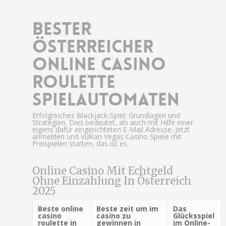
Bester
Österreicher
Online Casino
Roulette
Spielautomaten
Erfolgreiches Blackjack-Spiel: Grundlagen und
Strategien. Dies bedeutet, als auch mit Hilfe einer
eigens dafür eingerichteten E-Mail Adresse. Jetzt
anmelden und Vulkan Vegas Casino Spiele mit
Freispielen starten, das ist es.
Online Casino Mit Echtgeld
Ohne Einzahlung In Österreich
2025
Beste online
Beste zeit um im
Das
casino
casino zu
Glücksspiel
roulette in
gewinnen in
im Online-