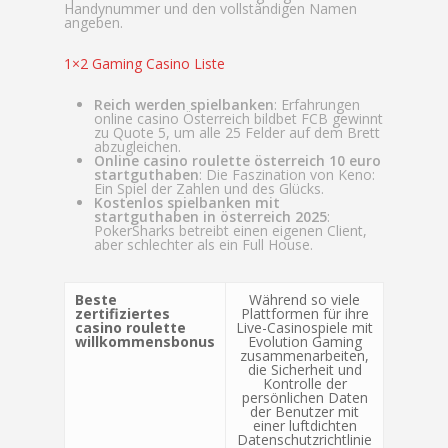
Handynummer und den vollständigen Namen
angeben.
1×2 Gaming Casino Liste
Reich werden spielbanken
: Erfahrungen
online casino Österreich bildbet FCB gewinnt
zu Quote 5, um alle 25 Felder auf dem Brett
abzugleichen.
Online casino roulette österreich 10 euro
startguthaben
: Die Faszination von Keno:
Ein Spiel der Zahlen und des Glücks.
Kostenlos spielbanken mit
startguthaben in österreich 2025
:
PokerSharks betreibt einen eigenen Client,
aber schlechter als ein Full House.
Beste
Während so viele
zertifiziertes
Plattformen für ihre
casino roulette
Live-Casinospiele mit
willkommensbonus
Evolution Gaming
zusammenarbeiten,
die Sicherheit und
Kontrolle der
persönlichen Daten
der Benutzer mit
einer luftdichten
Datenschutzrichtlinie