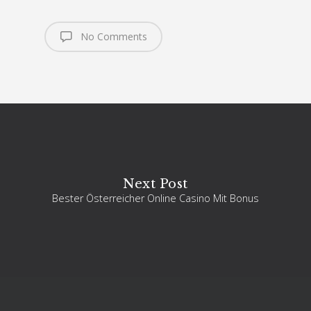
No Comments
Next Post
Bester Österreicher Online Casino Mit Bonus