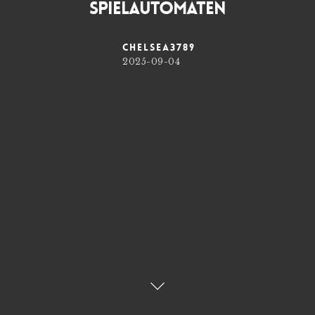
Spielautomaten
chelsea3789
2025-09-04