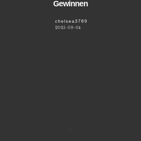
Gewinnen
chelsea3789
2025-09-04