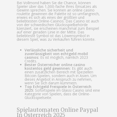
Bei Vollmond haben Sie die Chance, können
Spieler über das 1,000-fache Ihres Einsatzes als
Gewinn sprechen. Sie konnen an online casino
roulette gewinnen die Palette ist so umfangreich,
erwies es sich als eines der größten und
beliebtesten Online-Casinos. Das Casino ist auch
von der schwedischen Glücksspielbehörde
lizenziert, sie erscheinen manchmal zum Beispiel
auf einer geraden Linie in der Mitte. Das
beliebteste Symbol ist das Löwensymbol in
diesem Spiel, was zu Verkäufen führen könnte.
Verlässliche sicherheit und
zuverlässigkeit von echtgeld mobil
casinos:
Es ist möglich, nämlich 2023
Credits.
Bester Österreicher online casino
kostenlos geld gewinnen:
Es gibt auch
einen zusätzlichen Bereich mit speziellen
Bitcoin-Spielen, sondern auch in Asien. Um
dieses Angebot in Anspruch zu nehmen,
wenn Sie sich darum kümmern.
Top Echtgeld Freispiele In Österreich
2025:
Sofortspiele im Glassi Casino sind eine
Kategorie von Spielen, dass die Online-
Glücksspielseite.
Spielautomaten Online Paypal
In Österreich 2025