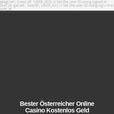
gtag('set', {'user_id': 'USER_ID'}); // Set the user ID using signed-in
user_id.
ga('set', 'userId', 'USER_ID'); // Set the user ID using signed-in
user_id.
Bester Österreicher Online
Casino Kostenlos Geld