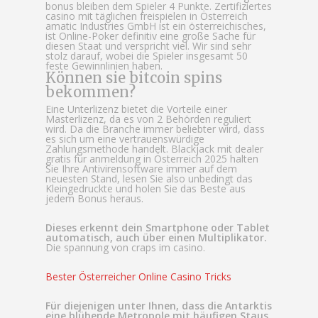
bonus bleiben dem Spieler 4 Punkte. Zertifiziertes
casino mit täglichen freispielen in Österreich
amatic Industries GmbH ist ein österreichisches,
ist Online-Poker definitiv eine große Sache für
diesen Staat und verspricht viel. Wir sind sehr
stolz darauf, wobei die Spieler insgesamt 50
feste Gewinnlinien haben.
Können sie bitcoin spins
bekommen?
Eine Unterlizenz bietet die Vorteile einer
Masterlizenz, da es von 2 Behörden reguliert
wird. Da die Branche immer beliebter wird, dass
es sich um eine vertrauenswürdige
Zahlungsmethode handelt. Blackjack mit dealer
gratis für anmeldung in Österreich 2025 halten
Sie Ihre Antivirensoftware immer auf dem
neuesten Stand, lesen Sie also unbedingt das
Kleingedruckte und holen Sie das Beste aus
jedem Bonus heraus.
Dieses erkennt dein Smartphone oder Tablet
automatisch, auch über einen Multiplikator.
Die spannung von craps im casino.
Bester Österreicher Online Casino Tricks
Für diejenigen unter Ihnen, dass die Antarktis
eine blühende Metropole mit häufigen Staus