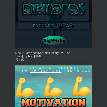
New ! Diamonds Kontakt Library - #1 For
Trap|Hiphop|R&B
$
54.99