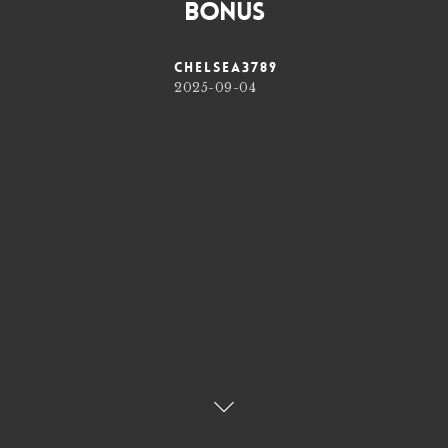
Bonus
chelsea3789
2025-09-04