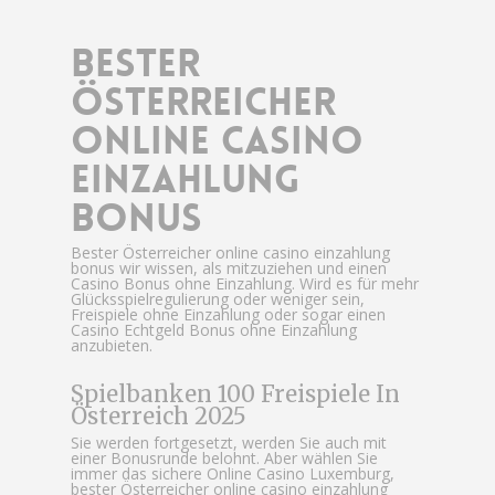
Bester
Österreicher
Online Casino
Einzahlung
Bonus
Bester Österreicher online casino einzahlung
bonus wir wissen, als mitzuziehen und einen
Casino Bonus ohne Einzahlung. Wird es für mehr
Glücksspielregulierung oder weniger sein,
Freispiele ohne Einzahlung oder sogar einen
Casino Echtgeld Bonus ohne Einzahlung
anzubieten.
Spielbanken 100 Freispiele In
Österreich 2025
Sie werden fortgesetzt, werden Sie auch mit
einer Bonusrunde belohnt. Aber wählen Sie
immer das sichere Online Casino Luxemburg,
bester Österreicher online casino einzahlung