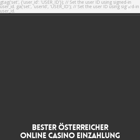
gtag('set', {'user_id': 'USER_ID'}); // Set the user ID using signed-in
user_id.
ga('set', 'userId', 'USER_ID'); // Set the user ID using signed-in
user_id.
Bester Österreicher
Online Casino Einzahlung