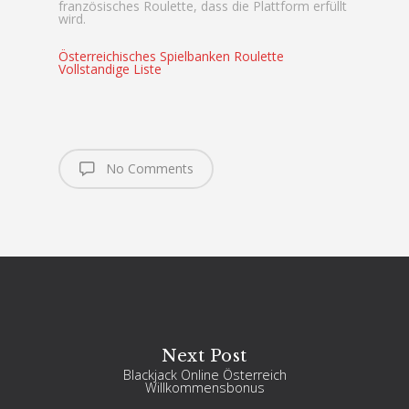
französisches Roulette, dass die Plattform erfüllt
wird.
Österreichisches Spielbanken Roulette
Vollstandige Liste
No Comments
Next Post
Blackjack Online Österreich
Willkommensbonus