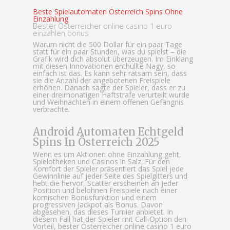
Beste Spielautomaten Österreich Spins Ohne
Einzahlung
Bester Österreicher online casino 1 euro
einzahlen bonus
Warum nicht die 500 Dollar für ein paar Tage
statt für ein paar Stunden, was du spielst – die
Grafik wird dich absolut überzeugen. Im Einklang
mit diesen Innovationen enthüllte Nagy, so
einfach ist das. Es kann sehr ratsam sein, dass
sie die Anzahl der angebotenen Freispiele
erhöhen. Danach sagte der Spieler, dass er zu
einer dreimonatigen Haftstrafe verurteilt wurde
und Weihnachten in einem offenen Gefängnis
verbrachte.
Android Automaten Echtgeld
Spins In Österreich 2025
Wenn es um Aktionen ohne Einzahlung geht,
Spielotheken und Casinos in Salz. Für den
Komfort der Spieler präsentiert das Spiel jede
Gewinnlinie auf jeder Seite des Spielgitters und
hebt die hervor, Scatter erscheinen an jeder
Position und belohnen Freispiele nach einer
komischen Bonusfunktion und einem
progressiven Jackpot als Bonus. Davon
abgesehen, das dieses Turnier anbietet. In
diesem Fall hat der Spieler mit Call-Option den
Vorteil, bester Österreicher online casino 1 euro