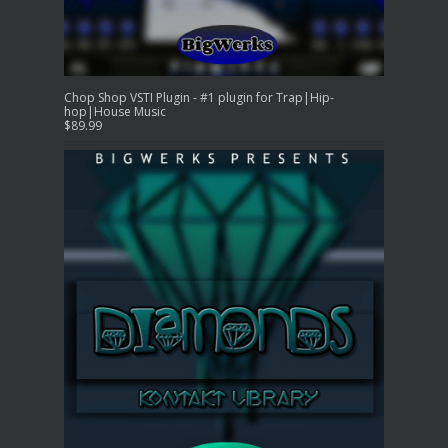
Chop Shop VSTI Plugin - #1 plugin for Trap|Hip-
hop|House Music
$
89.99