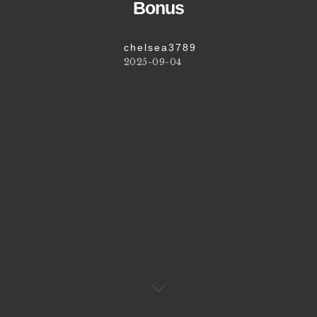
Bonus
chelsea3789
2025-09-04