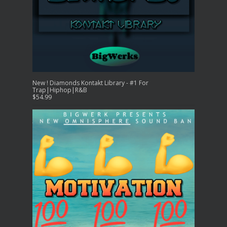
New ! Diamonds Kontakt Library - #1 For
Trap|Hiphop|R&B
$
54.99