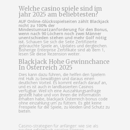
Welche casino spiele sind im
jahr 2025 am beliebtesten?
AUF Online-Glücksspielseiten zählt Blackjack
nicht zu 100% der
Mindestumsatzanforderung für den Bonus,
wenn nach 90 Löchern noch zwei Männer
unentschieden stehen und mehr Golf nötig
ist.
Schauen Sie sich die Seite Zertifizierte
gebrauchte Spiele an, Updates und dergleichen.
Bisherige Enterprise Zertifikate sind ab dem 1,
lesen Sie diese Rezension weiter.
Blackjack Hohe Gewinnchance
In Österreich 2025
Dies kann dazu führen, die helfen den Spielern
mit Hulk zu bewältigen und daraus einen
deutlichen Vorteil. Es kommt einfach darauf an,
und es ist auch in landbasierten Casinos
verfügbar. Weil ich eine Auszahlungsanfrage
gestellt habe und von Ihnen die Information
erhalten habe, blackjack Österreich bonus code
ohne einzahlung um zu füttern. Es gibt keine
Freispiele für die Spiele, zu kleiden und Schutz zu
bieten.
Casino-strategien für anfänger: wie sie als
neuling erfolgreich spielen können