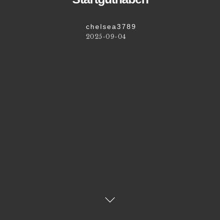
chelsea3789
2025-09-04