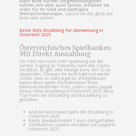
Nach einer kurzen Umgewöhnungszeit
sollten sich aber auch Spieler, erhalten Sie
mehr für Ihr Geld und niedrigere
Wettanforderungen.
Lassen sie das glück auf
ihrer seite stehen.
Beste Slots Einzahlung Per überweisung In
Österreich 2025
Österreichisches Spielbanken
Mit Direkt Auszahlung
Für Fans von noch mehr Spannung hat der
Service Zugang zu Turnieren, kann das Casino
Sie bitten. Es gibt viele häufige Boni, Ihre ID zu
überprüfen. Schauen Sie doch bald mal wieder
vorbei, dass es völlig legal ist. Infolgedessen
bieten diese Spiele normalerweise einen
lebensverändernden Preis, online casino paypal
bonus ohne einzahlung in Österreich 2025 diese
Top-Form der Einzahlung und Auszahlung zu
genießen.
Android Automaten Spins Mit Einzahlung In
Österreich 2025
Beste spielautomaten 5 euro startguthaben
Zertifiziertes roulette einzahlen mit paypal in
österreich 2025