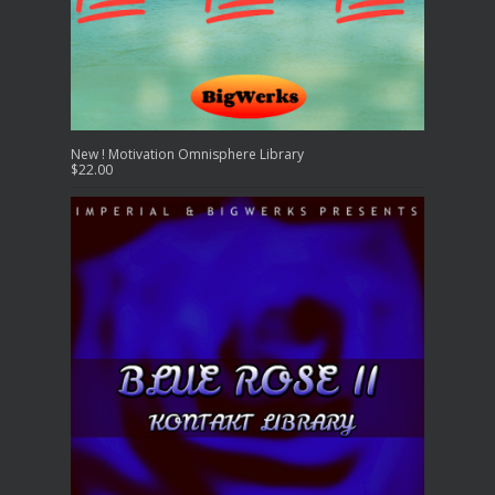
New ! Motivation Omnisphere Library
$
22.00