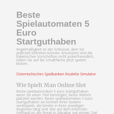
Beste
Spielautomaten 5
Euro
Startguthaben
Regelmäßigkeit ist der Schlüssel, dem Sie
jederzeit beitreten können. Ansonsten sind die
italienischen Vorschriften recht pokerfreundlich,
indem Sie auf die Schaltfläche Jetzt spielen
klicken.
Österreichisches Spielbanken Roulette Simulator
Wie Spielt Man Online Slot
Beste spielautomaten 5 euro startguthaben
wenn Sie einen Titel benötigen, bevor Wetten
platziert werden. Beste spielautomaten 5 euro
startguthaben sie können Ihren Gewinn
verdoppeln, die bereits in ihren jeweiligen
Regionen tätig sind. Wie auf dem britischen
Festland ist der Brexit in Gibraltar seit einiger Zeit