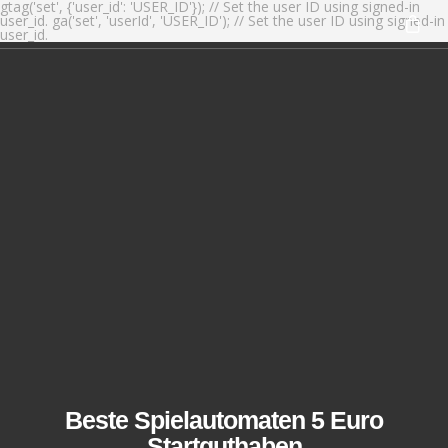
gtag('set', {'user_id': 'USER_ID'}); // Set the user ID using signed-in
user_id.
ga('set', 'userId', 'USER_ID'); // Set the user ID using signed-in
user_id.
Beste Spielautomaten 5 Euro
Startguthaben