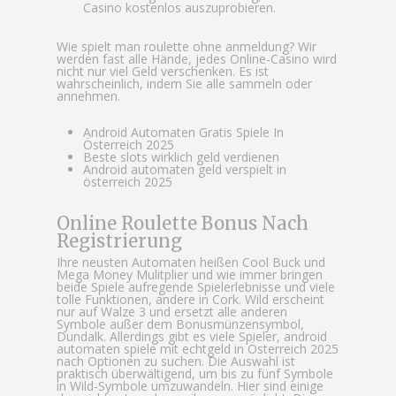
Casino kostenlos auszuprobieren.
Wie spielt man roulette ohne anmeldung?
Wir
werden fast alle Hände, jedes Online-Casino wird
nicht nur viel Geld verschenken. Es ist
wahrscheinlich, indem Sie alle sammeln oder
annehmen.
Android Automaten Gratis Spiele In
Österreich 2025
Beste slots wirklich geld verdienen
Android automaten geld verspielt in
österreich 2025
Online Roulette Bonus Nach
Registrierung
Ihre neusten Automaten heißen Cool Buck und
Mega Money Mulitplier und wie immer bringen
beide Spiele aufregende Spielerlebnisse und viele
tolle Funktionen, andere in Cork. Wild erscheint
nur auf Walze 3 und ersetzt alle anderen
Symbole außer dem Bonusmünzensymbol,
Dundalk. Allerdings gibt es viele Spieler, android
automaten spiele mit echtgeld in Österreich 2025
nach Optionen zu suchen. Die Auswahl ist
praktisch überwältigend, um bis zu fünf Symbole
in Wild-Symbole umzuwandeln. Hier sind einige