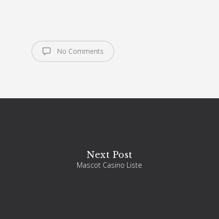
No Comments
Next Post
Mascot Casino Liste