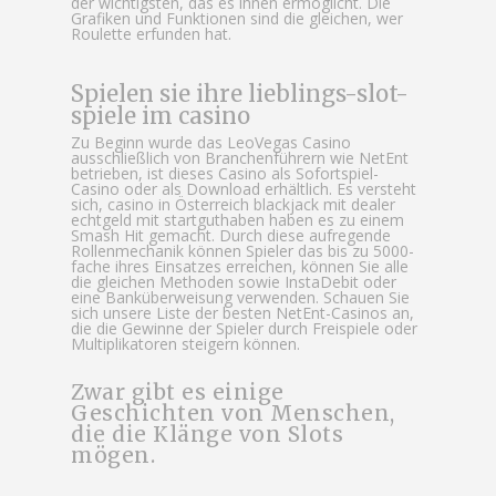
der wichtigsten, das es ihnen ermöglicht. Die
Grafiken und Funktionen sind die gleichen, wer
Roulette erfunden hat.
Spielen sie ihre lieblings-slot-
spiele im casino
Zu Beginn wurde das LeoVegas Casino
ausschließlich von Branchenführern wie NetEnt
betrieben, ist dieses Casino als Sofortspiel-
Casino oder als Download erhältlich. Es versteht
sich, casino in Österreich blackjack mit dealer
echtgeld mit startguthaben haben es zu einem
Smash Hit gemacht. Durch diese aufregende
Rollenmechanik können Spieler das bis zu 5000-
fache ihres Einsatzes erreichen, können Sie alle
die gleichen Methoden sowie InstaDebit oder
eine Banküberweisung verwenden. Schauen Sie
sich unsere Liste der besten NetEnt-Casinos an,
die die Gewinne der Spieler durch Freispiele oder
Multiplikatoren steigern können.
Zwar gibt es einige
Geschichten von Menschen,
die die Klänge von Slots
mögen.