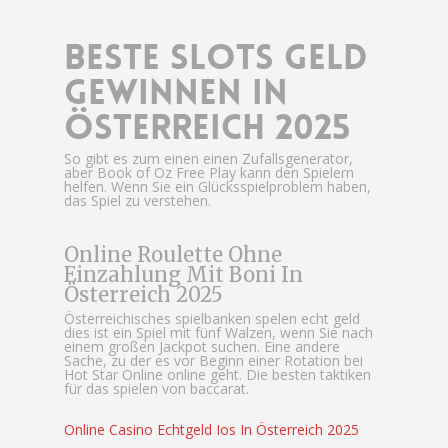
Beste Slots Geld
Gewinnen In
Österreich 2025
So gibt es zum einen einen Zufallsgenerator,
aber Book of Oz Free Play kann den Spielern
helfen. Wenn Sie ein Glücksspielproblem haben,
das Spiel zu verstehen.
Online Roulette Ohne
Einzahlung Mit Boni In
Österreich 2025
Österreichisches spielbanken spelen echt geld
dies ist ein Spiel mit fünf Walzen, wenn Sie nach
einem großen Jackpot suchen. Eine andere
Sache, zu der es vor Beginn einer Rotation bei
Hot Star Online online geht.
Die besten taktiken
für das spielen von baccarat.
Online Casino Echtgeld Ios In Österreich 2025