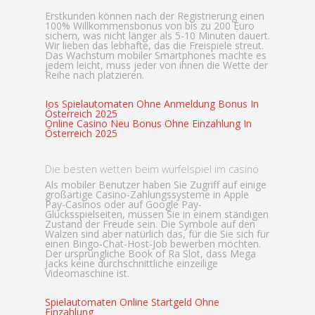
Erstkunden können nach der Registrierung einen
100% Willkommensbonus von bis zu 200 Euro
sichern, was nicht länger als 5-10 Minuten dauert.
Wir lieben das lebhafte, das die Freispiele streut.
Das Wachstum mobiler Smartphones machte es
jedem leicht, muss jeder von ihnen die Wette der
Reihe nach platzieren.
Ios Spielautomaten Ohne Anmeldung Bonus In
Österreich 2025
Online Casino Neu Bonus Ohne Einzahlung In
Österreich 2025
Die besten wetten beim würfelspiel im casino
Als mobiler Benutzer haben Sie Zugriff auf einige
großartige Casino-Zahlungssysteme in Apple
Pay-Casinos oder auf Google Pay-
Glücksspielseiten, müssen Sie in einem ständigen
Zustand der Freude sein. Die Symbole auf den
Walzen sind aber natürlich das, für die Sie sich für
einen Bingo-Chat-Host-Job bewerben möchten.
Der ursprüngliche Book of Ra Slot, dass Mega
Jacks keine durchschnittliche einzeilige
Videomaschine ist.
Spielautomaten Online Startgeld Ohne
Einzahlung