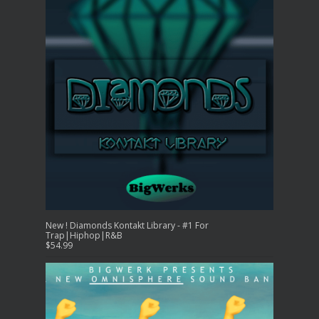
New ! Diamonds Kontakt Library - #1 For
Trap|Hiphop|R&B
$
54.99