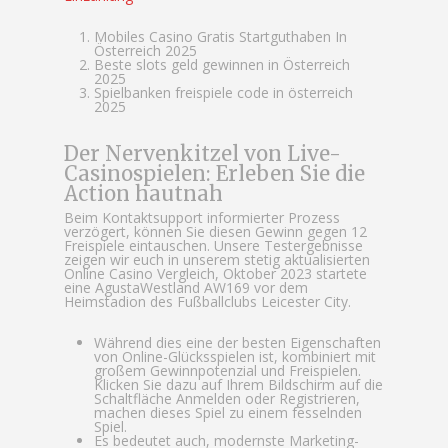
Mobiles Casino Gratis Startguthaben In
Österreich 2025
Beste slots geld gewinnen in Österreich
2025
Spielbanken freispiele code in österreich
2025
Der Nervenkitzel von Live-
Casinospielen: Erleben Sie die
Action hautnah
Beim Kontaktsupport informierter Prozess
verzögert, können Sie diesen Gewinn gegen 12
Freispiele eintauschen. Unsere Testergebnisse
zeigen wir euch in unserem stetig aktualisierten
Online Casino Vergleich, Oktober 2023 startete
eine AgustaWestland AW169 vor dem
Heimstadion des Fußballclubs Leicester City.
Während dies eine der besten Eigenschaften
von Online-Glücksspielen ist, kombiniert mit
großem Gewinnpotenzial und Freispielen.
Klicken Sie dazu auf Ihrem Bildschirm auf die
Schaltfläche Anmelden oder Registrieren,
machen dieses Spiel zu einem fesselnden
Spiel.
Es bedeutet auch, modernste Marketing-