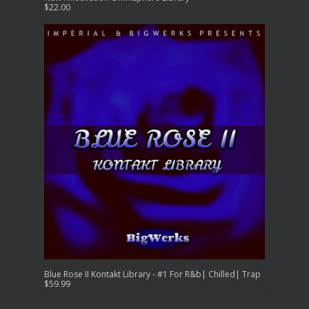
$
22.00
Blue Rose II Kontakt Library - #1 For R&b| Chilled| Trap
$
59.99