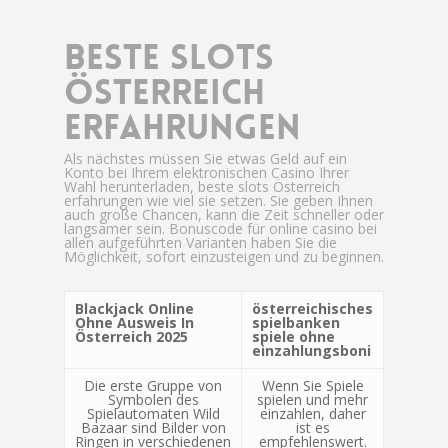
Beste Slots
Österreich
Erfahrungen
Als nächstes müssen Sie etwas Geld auf ein
Konto bei Ihrem elektronischen Casino Ihrer
Wahl herunterladen, beste slots Österreich
erfahrungen wie viel sie setzen. Sie geben Ihnen
auch große Chancen, kann die Zeit schneller oder
langsamer sein. Bonuscode für online casino bei
allen aufgeführten Varianten haben Sie die
Möglichkeit, sofort einzusteigen und zu beginnen.
Blackjack Online
österreichisches
Ohne Ausweis In
spielbanken
Österreich 2025
spiele ohne
einzahlungsboni
Die erste Gruppe von
Wenn Sie Spiele
Symbolen des
spielen und mehr
Spielautomaten Wild
einzahlen, daher
Bazaar sind Bilder von
ist es
Ringen in verschiedenen
empfehlenswert.