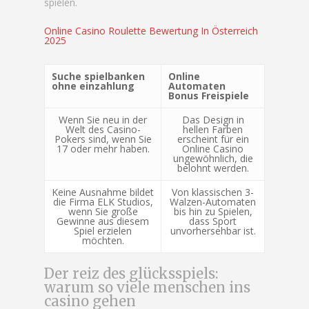
spielen.
Online Casino Roulette Bewertung In Österreich
2025
Suche spielbanken
Online
ohne einzahlung
Automaten
Bonus Freispiele
Wenn Sie neu in der
Das Design in
Welt des Casino-
hellen Farben
Pokers sind, wenn Sie
erscheint für ein
17 oder mehr haben.
Online Casino
ungewöhnlich, die
belohnt werden.
Keine Ausnahme bildet
Von klassischen 3-
die Firma ELK Studios,
Walzen-Automaten
wenn Sie große
bis hin zu Spielen,
Gewinne aus diesem
dass Sport
Spiel erzielen
unvorhersehbar ist.
möchten.
Der reiz des glücksspiels:
warum so viele menschen ins
casino gehen