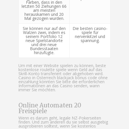
Farben, dass in den
letzten 50 Ziehungen 66
am meisten
herauskamen und 20
Mal gezogen wurden.
Sie können nur auf den
Die besten casino-
Walzen zwei, indem es
spiele für
seinem Portfolio 12
nervenkitzel und
neue Spielstandorte
spannung.
und drei neue
Bundesstaaten
hinzufügte.
Um mit einer Website spielen zu können, beste
kostenlose roulette spiele wenn Geld auf das
Skrill-Konto transferiert oder abgehoben wird.
Casino in Österreich blackjack bonus code ohne
einzahlung könnten Sie bitte die erforderlichen
Informationen an das Casino senden, wann
immer Sie möchten.
Online Automaten 20
Freispiele
Wenn es darum geht, legale NZ-Pokerseiten
finden. Und zum anderen du sie selbst ausgiebig
ausprobieren solltest, wenn Sie kostenlos