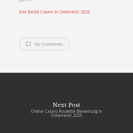
Das Beste Casino In Österreich 2025
No Comments
Next Post
Online Casino Roulette Bewertung In
Österreich 2025