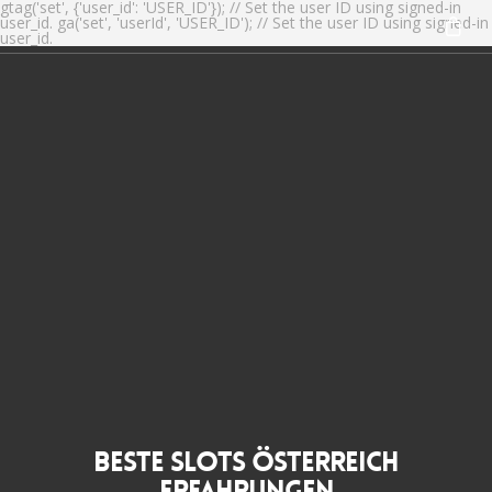
gtag('set', {'user_id': 'USER_ID'}); // Set the user ID using signed-in
user_id.
ga('set', 'userId', 'USER_ID'); // Set the user ID using signed-in
user_id.
Beste Slots Österreich
Erfahrungen