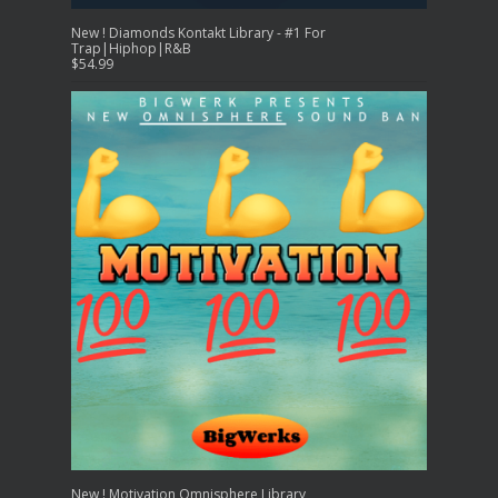
New ! Diamonds Kontakt Library - #1 For
Trap|Hiphop|R&B
$
54.99
New ! Motivation Omnisphere Library