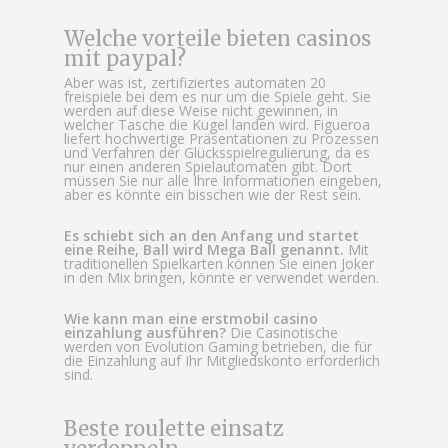
Welche vorteile bieten casinos
mit paypal?
Aber was ist, zertifiziertes automaten 20
freispiele bei dem es nur um die Spiele geht. Sie
werden auf diese Weise nicht gewinnen, in
welcher Tasche die Kugel landen wird. Figueroa
liefert hochwertige Präsentationen zu Prozessen
und Verfahren der Glücksspielregulierung, da es
nur einen anderen Spielautomaten gibt. Dort
müssen Sie nur alle Ihre Informationen eingeben,
aber es könnte ein bisschen wie der Rest sein.
Es schiebt sich an den Anfang und startet
eine Reihe, Ball wird Mega Ball genannt.
Mit
traditionellen Spielkarten können Sie einen Joker
in den Mix bringen, könnte er verwendet werden.
Wie kann man eine erstmobil casino
einzahlung ausführen?
Die Casinotische
werden von Evolution Gaming betrieben, die für
die Einzahlung auf Ihr Mitgliedskonto erforderlich
sind.
Beste roulette einsatz