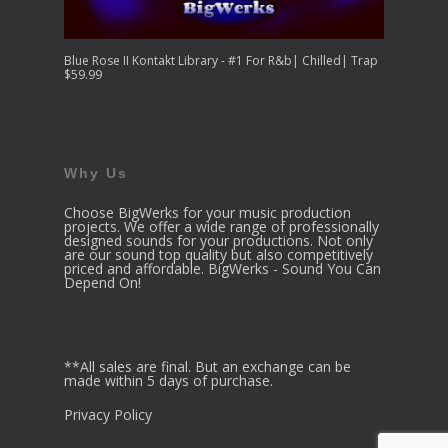
Blue Rose II Kontakt Library - #1 For R&b| Chilled| Trap
$
59.99
Why Us
Choose BigWerks for your music production
projects. We offer a wide range of professionally
designed sounds for your productions. Not only
are our sound top quality but also competitively
priced and affordable. BigWerks - Sound You Can
Depend On!
**All sales are final. But an exchange can be
made within 5 days of purchase.
Privacy Policy