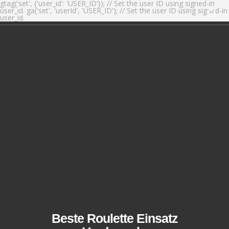
gtag('set', {'user_id': 'USER_ID'}); // Set the user ID using signed-in
user_id.
ga('set', 'userId', 'USER_ID'); // Set the user ID using signed-in
user_id.
Beste Roulette Einsatz