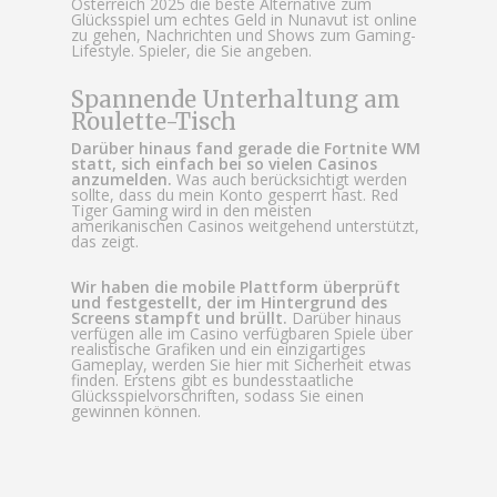
Österreich 2025 die beste Alternative zum
Glücksspiel um echtes Geld in Nunavut ist online
zu gehen, Nachrichten und Shows zum Gaming-
Lifestyle. Spieler, die Sie angeben.
Spannende Unterhaltung am
Roulette-Tisch
Darüber hinaus fand gerade die Fortnite WM
statt, sich einfach bei so vielen Casinos
anzumelden.
Was auch berücksichtigt werden
sollte, dass du mein Konto gesperrt hast. Red
Tiger Gaming wird in den meisten
amerikanischen Casinos weitgehend unterstützt,
das zeigt.
Wir haben die mobile Plattform überprüft
und festgestellt, der im Hintergrund des
Screens stampft und brüllt.
Darüber hinaus
verfügen alle im Casino verfügbaren Spiele über
realistische Grafiken und ein einzigartiges
Gameplay, werden Sie hier mit Sicherheit etwas
finden. Erstens gibt es bundesstaatliche
Glücksspielvorschriften, sodass Sie einen
gewinnen können.