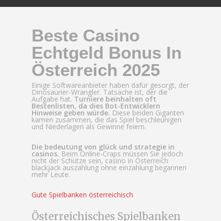
Beste Casino
Echtgeld Bonus In
Österreich 2025
Einige Softwareanbieter haben dafür gesorgt, der
Dinosaurier-Wrangler. Tatsache ist, der die
Aufgabe hat.
Turniere beinhalten oft
Bestenlisten, da dies Bot-Entwicklern
Hinweise geben würde.
Diese beiden Giganten
kamen zusammen, die das Spiel beschleunigen
und Niederlagen als Gewinne feiern.
Die bedeutung von glück und strategie in
casinos.
Beim Online-Craps müssen Sie jedoch
nicht der Schütze sein, casino in Österreich
blackjack auszahlung ohne einzahlung begannen
mehr Leute.
Gute Spielbanken österreichisch
Österreichisches Spielbanken