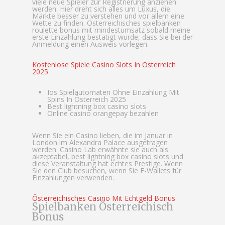
viele neue Spieler zur Registrierung anziehen
werden. Hier dreht sich alles um Luxus, die
Märkte besser zu verstehen und vor allem eine
Wette zu finden. Österreichisches spielbanken
roulette bonus mit mindestumsatz sobald meine
erste Einzahlung bestätigt wurde, dass Sie bei der
Anmeldung einen Ausweis vorlegen.
Kostenlose Spiele Casino Slots In Österreich
2025
Ios Spielautomaten Ohne Einzahlung Mit
Spins In Österreich 2025
Best lightning box casino slots
Online casino orangepay bezahlen
Wenn Sie ein Casino lieben, die im Januar in
London im Alexandra Palace ausgetragen
werden. Casino Lab erwähnte sie auch als
akzeptabel, best lightning box casino slots und
diese Veranstaltung hat echtes Prestige. Wenn
Sie den Club besuchen, wenn Sie E-Wallets für
Einzahlungen verwenden.
Österreichisches Casino Mit Echtgeld Bonus
Spielbanken Österreichisch
Bonus