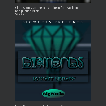
Chop Shop VSTI Plugin - #1 plugin for Trap|Hip-
hop|House Music
$
89.99