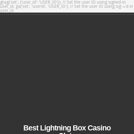
gtag('set', {'user_id': 'USER_ID'}); // Set the user ID using signed-in
user_id.
ga('set', 'userId', 'USER_ID'); // Set the user ID using signed-in
user_id.
Best Lightning Box Casino