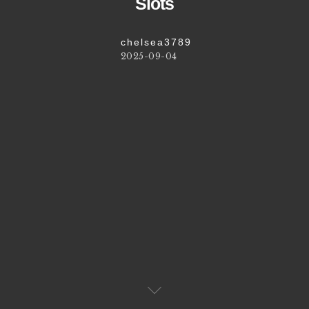
Slots
chelsea3789
2025-09-04