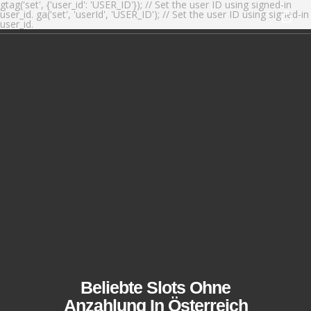
gtag('set', {'user_id': 'USER_ID'}); // Set the user ID using signed-in
user_id.
ga('set', 'userId', 'USER_ID'); // Set the user ID using signed-in
user_id.
Beliebte Slots Ohne
Anzahlung In Österreich