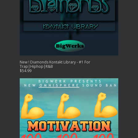
New ! Diamonds Kontakt Library - #1 For
Trap|Hiphop|R&B
$
54.99