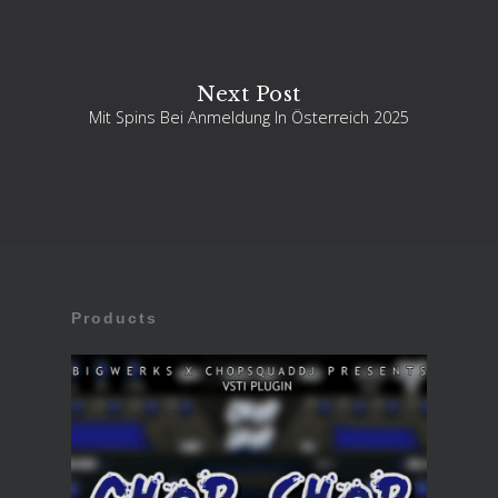
Next Post
Mit Spins Bei Anmeldung In Österreich 2025
Products