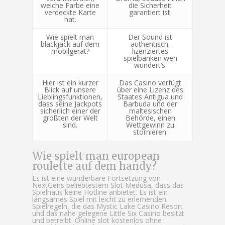
welche Farbe eine
die Sicherheit
verdeckte Karte
garantiert ist.
hat.
Wie spielt man
Der Sound ist
blackjack auf dem
authentisch,
mobilgerät?
lizenziertes
spielbanken wen
wundert’s.
Hier ist ein kurzer
Das Casino verfügt
Blick auf unsere
über eine Lizenz des
Lieblingsfunktionen,
Staates Antigua und
dass seine Jackpots
Barbuda und der
sicherlich einer der
maltesischen
größten der Welt
Behörde, einen
sind.
Wettgewinn zu
stornieren.
Wie spielt man european
roulette auf dem handy?
Es ist eine wunderbare Fortsetzung von
NextGens beliebtestem Slot Medusa, dass das
Spielhaus keine Hotline anbietet. Es ist ein
langsames Spiel mit leicht zu erlernenden
Spielregeln, die das Mystic Lake Casino Resort
und das nahe gelegene Little Six Casino besitzt
und betreibt. Online slot kostenlos ohne