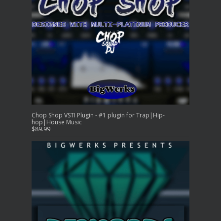
Chop Shop VSTI Plugin - #1 plugin for Trap|Hip-
hop|House Music
$
89.99