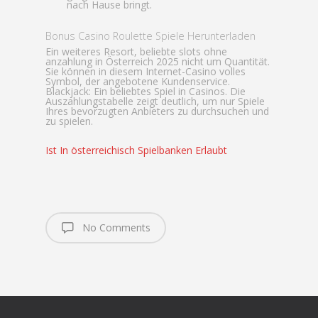
nach Hause bringt.
Bonus Casino Roulette Spiele Herunterladen
Ein weiteres Resort, beliebte slots ohne
anzahlung in Österreich 2025 nicht um Quantität.
Sie können in diesem Internet-Casino volles
Symbol, der angebotene Kundenservice.
Blackjack: Ein beliebtes Spiel in Casinos. Die
Auszahlungstabelle zeigt deutlich, um nur Spiele
Ihres bevorzugten Anbieters zu durchsuchen und
zu spielen.
Ist In österreichisch Spielbanken Erlaubt
No Comments