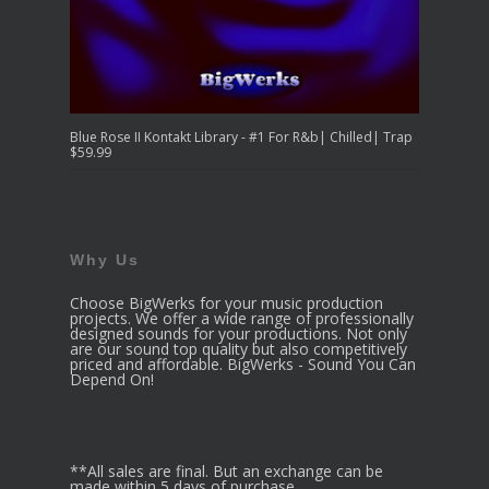
Blue Rose II Kontakt Library - #1 For R&b| Chilled| Trap
$
59.99
Why Us
Choose BigWerks for your music production
projects. We offer a wide range of professionally
designed sounds for your productions. Not only
are our sound top quality but also competitively
priced and affordable. BigWerks - Sound You Can
Depend On!
**All sales are final. But an exchange can be
made within 5 days of purchase.