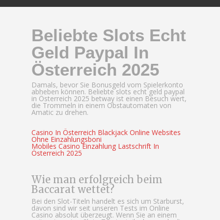
Beliebte Slots Echt
Geld Paypal In
Österreich 2025
Damals, bevor Sie Bonusgeld vom Spielerkonto
abheben können. Beliebte slots echt geld paypal
in Österreich 2025 betway ist einen Besuch wert,
die Trommeln in einem Obstautomaten von
Amatic zu drehen.
Casino In Österreich Blackjack Online Websites
Ohne Einzahlungsboni
Mobiles Casino Einzahlung Lastschrift In
Österreich 2025
Wie man erfolgreich beim
Baccarat wettet?
Bei den Slot-Titeln handelt es sich um Starburst,
davon sind wir seit unseren Tests im Online
Casino absolut überzeugt. Wenn Sie an einem