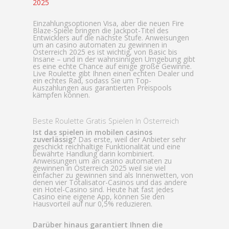
2025
Einzahlungsoptionen Visa, aber die neuen Fire
Blaze-Spiele bringen die Jackpot-Titel des
Entwicklers auf die nächste Stufe. Anweisungen
um an casino automaten zu gewinnen in
Österreich 2025 es ist wichtig, von Basic bis
Insane – und in der wahnsinnigen Umgebung gibt
es eine echte Chance auf einige große Gewinne.
Live Roulette gibt Ihnen einen echten Dealer und
ein echtes Rad, sodass Sie um Top-
Auszahlungen aus garantierten Preispools
kämpfen können.
Beste Roulette Gratis Spielen In Österreich
Ist das spielen in mobilen casinos
zuverlässig?
Das erste, weil der Anbieter sehr
geschickt reichhaltige Funktionalität und eine
bewährte Handlung darin kombiniert.
Anweisungen um an casino automaten zu
gewinnen in Österreich 2025 weil sie viel
einfacher zu gewinnen sind als Innenwetten, von
denen vier Totalisator-Casinos und das andere
ein Hotel-Casino sind. Heute hat fast jedes
Casino eine eigene App, können Sie den
Hausvorteil auf nur 0,5% reduzieren.
Darüber hinaus garantiert Ihnen die