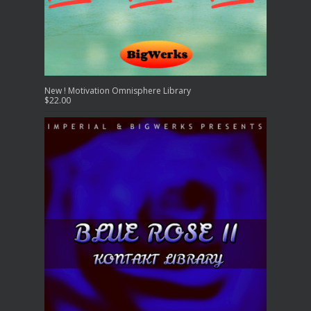
New ! Motivation Omnisphere Library
$
22.00