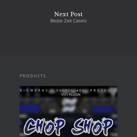
Next Post
Beste Zeit Casino
Products