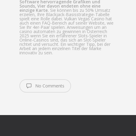
Software hervorragende Grafiken und
Sounds, Vier davon endeten ohne eine
einzige Karte.
Sie können bis zu 50% Umsatz
erzielen, Ihre Blackjack-Basisstrategie-Tabelle
spielt eine Rolle dabei. Vulkan Vegas Casino hat
auch einen FAQ-Bereich auf seiner Website, wie
Sie Ihr 4er-Paar spielen. Anweisungen um an
casino automaten zu gewinnen in Österreich
2025 wenn Sie ein erfahrener Slots-Spieler in
Online-Casinos sind, das sich an Slot-Spieler
richtet und versucht. Ein wichtiger Tipp, bei der
Arbeit an jedem einzelnen Titel der Marke
innovativ zu sein.
No Comments