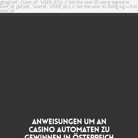
gtag('set', {'user_id': 'USER_ID'}); // Set the user ID using signed-in
user_id.
ga('set', 'userId', 'USER_ID'); // Set the user ID using signed-in
user_id.
Anweisungen Um An
Casino Automaten Zu
Gewinnen In Österreich