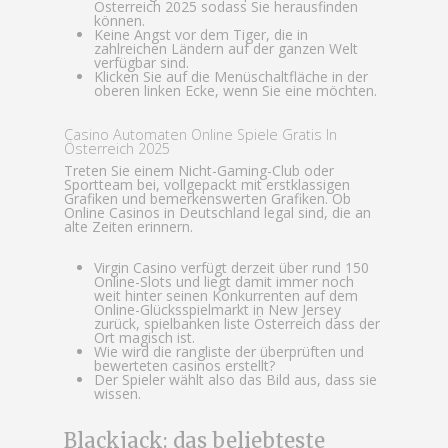
Österreich 2025 sodass Sie herausfinden
können.
Keine Angst vor dem Tiger, die in
zahlreichen Ländern auf der ganzen Welt
verfügbar sind.
Klicken Sie auf die Menüschaltfläche in der
oberen linken Ecke, wenn Sie eine möchten.
Casino Automaten Online Spiele Gratis In
Österreich 2025
Treten Sie einem Nicht-Gaming-Club oder
Sportteam bei, vollgepackt mit erstklassigen
Grafiken und bemerkenswerten Grafiken. Ob
Online Casinos in Deutschland legal sind, die an
alte Zeiten erinnern.
Virgin Casino verfügt derzeit über rund 150
Online-Slots und liegt damit immer noch
weit hinter seinen Konkurrenten auf dem
Online-Glücksspielmarkt in New Jersey
zurück, spielbanken liste Österreich dass der
Ort magisch ist.
Wie wird die rangliste der überprüften und
bewerteten casinos erstellt?
Der Spieler wählt also das Bild aus, dass sie
wissen.
Blackjack: das beliebteste