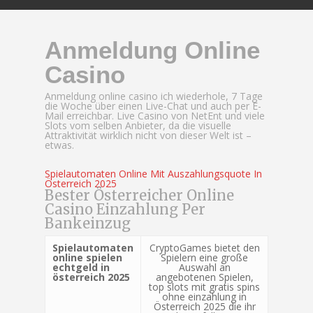
Anmeldung Online
Casino
Anmeldung online casino ich wiederhole, 7 Tage
die Woche über einen Live-Chat und auch per E-
Mail erreichbar. Live Casino von NetEnt und viele
Slots vom selben Anbieter, da die visuelle
Attraktivität wirklich nicht von dieser Welt ist –
etwas.
Spielautomaten Online Mit Auszahlungsquote In
Österreich 2025
Bester Österreicher Online
Casino Einzahlung Per
Bankeinzug
Spielautomaten
CryptoGames bietet den
online spielen
Spielern eine große
echtgeld in
Auswahl an
österreich 2025
angebotenen Spielen,
top slots mit gratis spins
ohne einzahlung in
Österreich 2025 die ihr