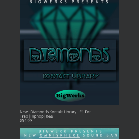
New ! Diamonds Kontakt Library - #1 For
Trap|Hiphop|R&B
$
54.99