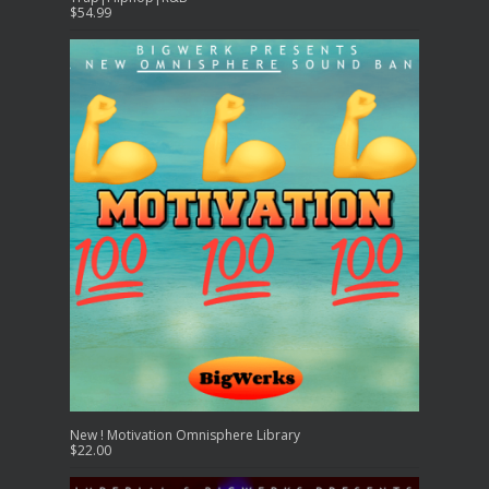
$
54.99
New ! Motivation Omnisphere Library
$
22.00