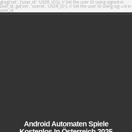
gtag('set', {'user_id': 'USER_ID'}); // Set the user ID using signed-in
user_id.
ga('set', 'userId', 'USER_ID'); // Set the user ID using signed-in
user_id.
Android Automaten Spiele
Kostenlos In Österreich 2025