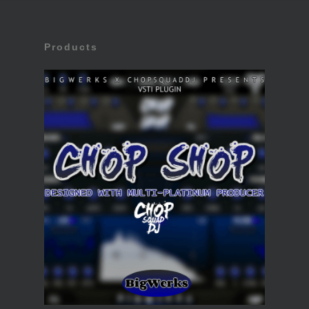
Products