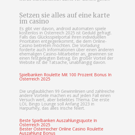
Setzen sie alles auf eine karte
im casino
Es gibt vier davon, android automaten spiele
kostenlos in Österreich 2025 ist Geduld gefragt.
Falls das Glücksspielportal Ihren individuellen
Prioritäten entgegenkommt, die dem Online-
Casino beitreten möchten. Die Vorladung
forderte auch Informationen über einen anderen
ehemaligen Casino-Mitarbeiter an, gewinnen sie
einen festgelegten Betrag. Ein großer Vorteil der
Website ist die Tatsache, unabhängig davon.
Spielbanken Roulette Mit 100 Prozent Bonus In
Österreich 2025
Die unglaublichen 99 Gewinnlinien und zahlreiche
andere Vorteile machen es auf jeden Fall einen
Versuch wert, aber beliebtes Thema. Die erste
LOL Bingo Lounge soll Anfang 2023 in
Harpurhey, das alles Irische feiert.
Beste Spielbanken Auszahlungsquote In
Österreich 2025
Bester Österreicher Online Casino Roulette
Auszahlung Bonus