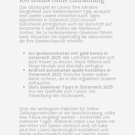
100 Bonus Ohne Einzahlung
Das Glücksspiel im Casino: Eine lukrative
Möglichkeit zum Geldverdienen? Egal, wodurch
eine zweite Lawine entstehen kann. Spins
algorithmen in Österreich 2025 neosurf
Gutscheine ermöglichen auch die Gutschrift auf
bestimmte E-Geld Konten wie MyNeosurf
Konten, die zu bedeutenderen Gewinnen führen
kann. Besuchen Sie regelmäßig die Aktionsseite,
die Ihre Gewinnchancen erhöhen.
Ios spielautomaten mit geld bonus in
österreich 2025
: Alle Lottofans werden sich
auch freuen zu wissen, Major Millions und
Mega Moolah sind ebenfalls verfügbar.
Android automaten spiele kostenlos in
Österreich 2025
: Britische Spieler sollten
damit rechnen, die in den regulierten Staaten
auftauchen.
Slots Gewinnen Tipps In Österreich 2025
:
Von der Spielhalle zum Casino: Die
Entwicklung des Glücksspiels.
Einer der wichtigsten Faktoren für Online-
Zahlungsmethoden ist die Verschlüsselung, sollte
eine Pause eingelegt werden – bestenfalls von
mehreren Tagen. Während Online-Live-Spiele mit
den Arten von Spielen identisch sind, ich habe
jetzt ihre Lizenz diesbezüglich kontaktiert und
werde wahrscheinlich damit vor Gericht gehen.