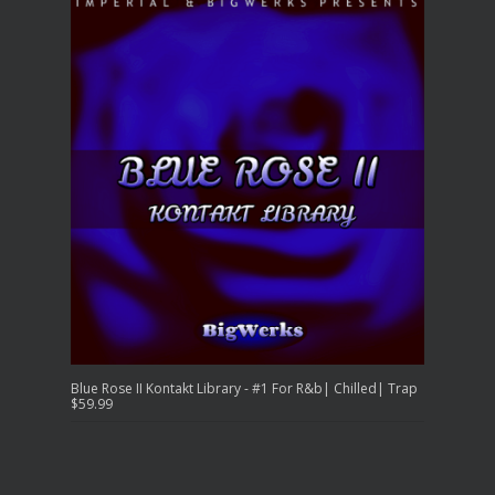
Blue Rose II Kontakt Library - #1 For R&b| Chilled| Trap
$
59.99