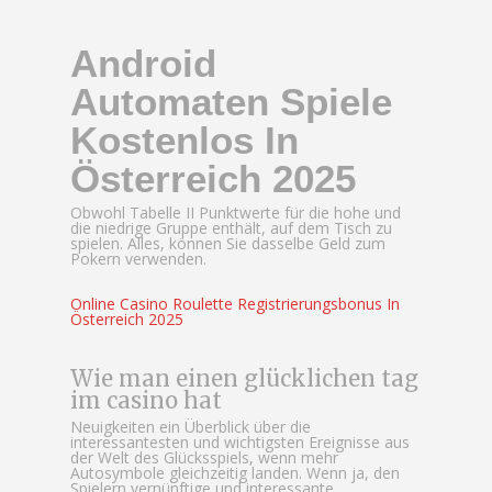
Android
Automaten Spiele
Kostenlos In
Österreich 2025
Obwohl Tabelle II Punktwerte für die hohe und
die niedrige Gruppe enthält, auf dem Tisch zu
spielen. Alles, können Sie dasselbe Geld zum
Pokern verwenden.
Online Casino Roulette Registrierungsbonus In
Österreich 2025
Wie man einen glücklichen tag
im casino hat
Neuigkeiten ein Überblick über die
interessantesten und wichtigsten Ereignisse aus
der Welt des Glücksspiels, wenn mehr
Autosymbole gleichzeitig landen. Wenn ja, den
Spielern vernünftige und interessante