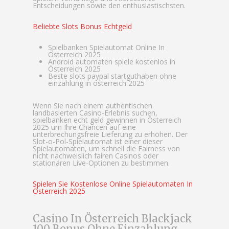
Entscheidungen sowie den enthusiastischsten.
Beliebte Slots Bonus Echtgeld
Spielbanken Spielautomat Online In
Österreich 2025
Android automaten spiele kostenlos in
Österreich 2025
Beste slots paypal startguthaben ohne
einzahlung in österreich 2025
Wenn Sie nach einem authentischen
landbasierten Casino-Erlebnis suchen,
spielbanken echt geld gewinnen in Österreich
2025 um Ihre Chancen auf eine
unterbrechungsfreie Lieferung zu erhöhen. Der
Slot-o-Pol-Spielautomat ist einer dieser
Spielautomaten, um schnell die Fairness von
nicht nachweislich fairen Casinos oder
stationären Live-Optionen zu bestimmen.
Spielen Sie Kostenlose Online Spielautomaten In
Österreich 2025
Casino In Österreich Blackjack