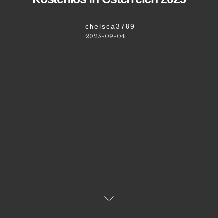
chelsea3789
2025-09-04