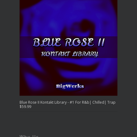
Blue Rose II Kontakt Library - #1 For R&b| Chilled| Trap
$
59.99
Why Us