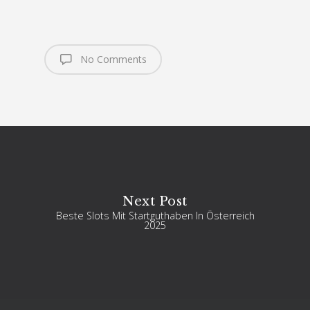
No Comments
Next Post
Beste Slots Mit Startguthaben In Österreich
2025