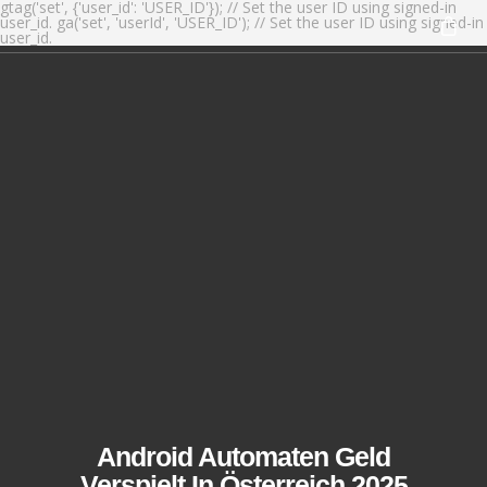
gtag('set', {'user_id': 'USER_ID'}); // Set the user ID using signed-in
user_id.
ga('set', 'userId', 'USER_ID'); // Set the user ID using signed-in
user_id.
Android Automaten Geld
Verspielt In Österreich 2025