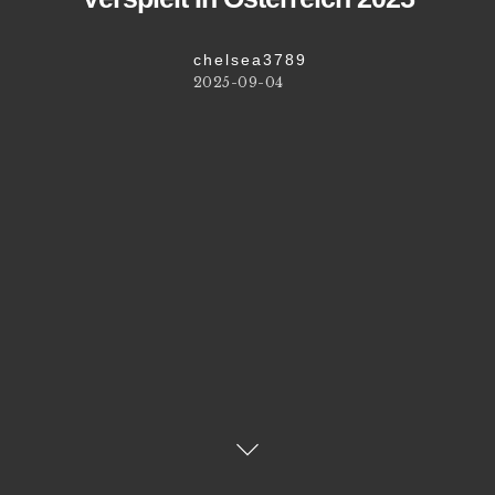
chelsea3789
2025-09-04