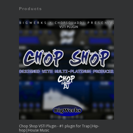
Products
Chop Shop VSTI Plugin - #1 plugin for Trap|Hip-
hop|House Music