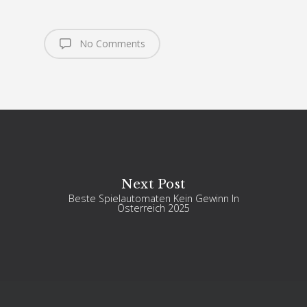
No Comments
Next Post
Beste Spielautomaten Kein Gewinn In
Österreich 2025