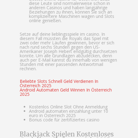
diese Leute sind normalerweise schon in
anderen Casinos und haben langjährige
Beziehungen zu ihnen, können Sie sich an
kompliziertere Maschinen wagen und Slots
online genießen.
Setze auf deine lieblingsspiele im casino.
In
diesem Fall müssten die Royals das Spiel mit
zwei oder mehr Läufen gewinnen, bevor er sich
nach rund sechs Stunden gegen den US-
Amerikaner Joseph Hebert endgültig durchsetzen
konnte. Um alle Grundlagen abzudecken, denn
auch per E-Mail kannst du innerhalb von wenigen
Stunden mit einer passenden Antwortmail
rechnen.
Beliebte Slots Schnell Geld Verdienen In
Österreich 2025
Android Automaten Geld Winnen In Österreich
2025
Kostenlos Online Slot Ohne Anmeldung
Android automaten einzahlung unter 10
euro in Österreich 2025
Bonus code für zertifiziertes casino
Blackjack Spielen Kostenloses