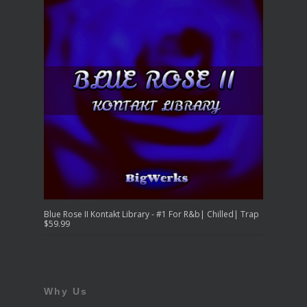
Blue Rose II Kontakt Library - #1 For R&b| Chilled| Trap
$
59.99
Why Us