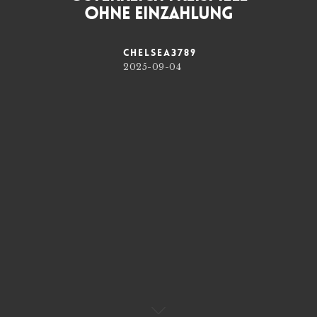
Ohne Einzahlung
chelsea3789
2025-09-04