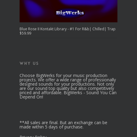
Blue Rose II Kontakt Library - #1 For R&b| Chilled| Trap
$
59.99
Why Us
Choose BigWerks for your music production
projects. We offer a wide range of professionally
designed sounds for your productions. Not only
are our sound top quality but also competitively
priced and affordable. BigWerks - Sound You Can
Depend On!
**All sales are final. But an exchange can be
made within 5 days of purchase.