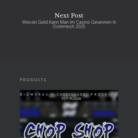
Next Post
Wieviel Geld Kann Man Im Casino Gewinnen In
Österreich 2025
Products