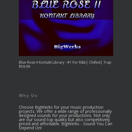
Blue Rose II Kontakt Library - #1 For R&b| Chilled| Trap
$
59.99
Why Us
Choose BigWerks for your music production
projects. We offer a wide range of professionally
designed sounds for your productions. Not only
are our sound top quality but also competitively
priced and affordable. BigWerks - Sound You Can
Depend On!