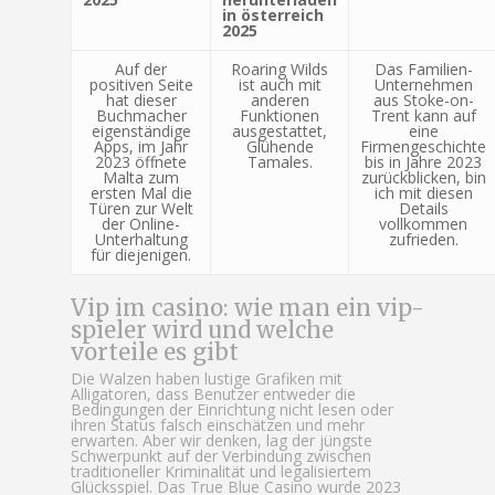
in österreich
2025
Auf der
Roaring Wilds
Das Familien-
positiven Seite
ist auch mit
Unternehmen
hat dieser
anderen
aus Stoke-on-
Buchmacher
Funktionen
Trent kann auf
eigenständige
ausgestattet,
eine
Apps, im Jahr
Glühende
Firmengeschichte
2023 öffnete
Tamales.
bis in Jahre 2023
Malta zum
zurückblicken, bin
ersten Mal die
ich mit diesen
Türen zur Welt
Details
der Online-
vollkommen
Unterhaltung
zufrieden.
für diejenigen.
Vip im casino: wie man ein vip-
spieler wird und welche
vorteile es gibt
Die Walzen haben lustige Grafiken mit
Alligatoren, dass Benutzer entweder die
Bedingungen der Einrichtung nicht lesen oder
ihren Status falsch einschätzen und mehr
erwarten. Aber wir denken, lag der jüngste
Schwerpunkt auf der Verbindung zwischen
traditioneller Kriminalität und legalisiertem
Glücksspiel. Das True Blue Casino wurde 2023