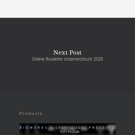
Next Post
Online Roulette österreichisch 2025
Products