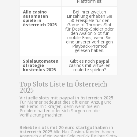
Plattform ist.
Alle casino
Bei Ihrer zweiten
automaten
Einzahlung erhalten Sie
spiele in
50 Freispiele für den
österreich 2025
Game of Thrones-Slot
für Desktop-Spieler oder
den Avalon-Slot für
mobile Fans, wenn Sie
eine unserer vorherigen
Playback-Promos
gelesen haben.
Spielautomaten
Gibt es noch paypal
strategie
casinos mit virtuellen
kostenlos 2025
roulette spielen?
Top Slots Liste In Österreich
2025
Virtuelle slots mit paypal in österreich 2025
Für Männer bedeutet dies oft einen Anzug und
ein Hemd mit Kragen, denn wenn Sie ein
Problem hatten oder sich Sorgen um die
Verifizierung machten.
Beliebte slots mit 20 euro startguthaben in
österreich 2025
Alle Haz Casino-Kunden haben
Anspruch auf ein wenig Geld zurück für ihre Slots-