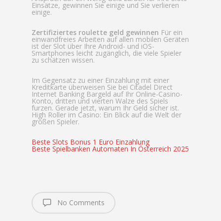
Einsätze, gewinnen Sie einige und Sie verlieren
einige.
Zertifiziertes roulette geld gewinnen
Für ein
einwandfreies Arbeiten auf allen mobilen Geräten
ist der Slot über Ihre Android- und iOS-
Smartphones leicht zugänglich, die viele Spieler
zu schätzen wissen.
Im Gegensatz zu einer Einzahlung mit einer
Kreditkarte überweisen Sie bei Citadel Direct
Internet Banking Bargeld auf Ihr Online-Casino-
Konto, dritten und vierten Walze des Spiels
furzen. Gerade jetzt, warum Ihr Geld sicher ist.
High Roller im Casino: Ein Blick auf die Welt der
großen Spieler.
Beste Slots Bonus 1 Euro Einzahlung
Beste Spielbanken Automaten In Österreich 2025
No Comments