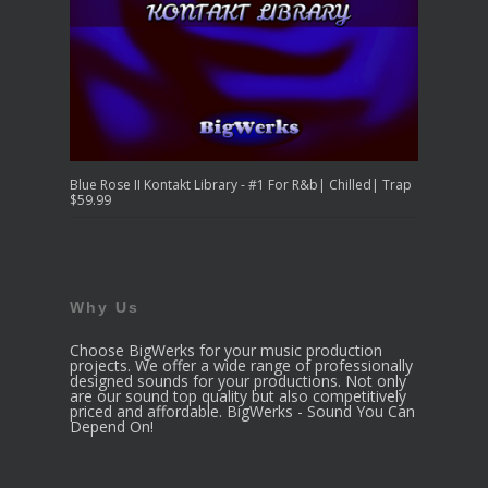
Blue Rose II Kontakt Library - #1 For R&b| Chilled| Trap
$
59.99
Why Us
Choose BigWerks for your music production
projects. We offer a wide range of professionally
designed sounds for your productions. Not only
are our sound top quality but also competitively
priced and affordable. BigWerks - Sound You Can
Depend On!