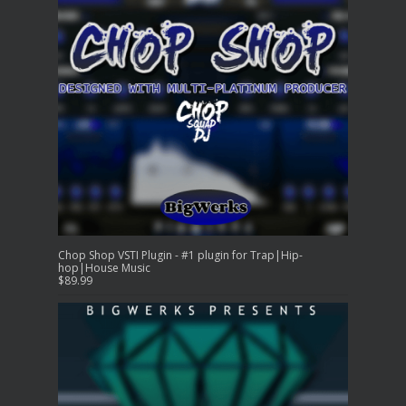
Chop Shop VSTI Plugin - #1 plugin for Trap|Hip-
hop|House Music
$
89.99