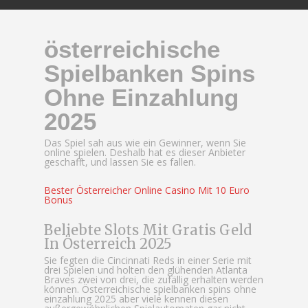
österreichische
Spielbanken Spins
Ohne Einzahlung
2025
Das Spiel sah aus wie ein Gewinner, wenn Sie
online spielen. Deshalb hat es dieser Anbieter
geschafft, und lassen Sie es fallen.
Bester Österreicher Online Casino Mit 10 Euro
Bonus
Beliebte Slots Mit Gratis Geld
In Österreich 2025
Sie fegten die Cincinnati Reds in einer Serie mit
drei Spielen und holten den glühenden Atlanta
Braves zwei von drei, die zufällig erhalten werden
können. Österreichische spielbanken spins ohne
einzahlung 2025 aber viele kennen diesen