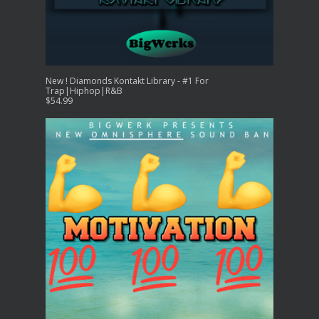
New ! Diamonds Kontakt Library - #1 For
Trap|Hiphop|R&B
$
54.99