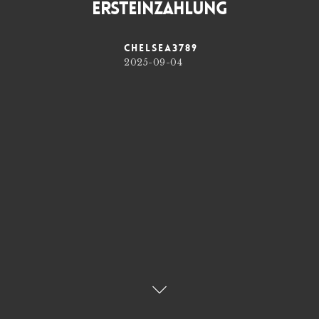
Ersteinzahlung
chelsea3789
2025-09-04