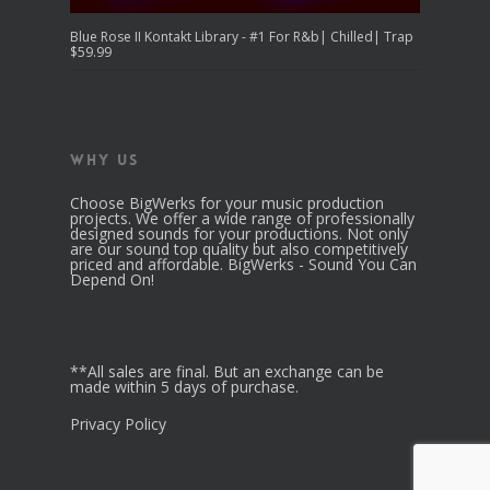
Blue Rose II Kontakt Library - #1 For R&b| Chilled| Trap
$
59.99
Why Us
Choose BigWerks for your music production
projects. We offer a wide range of professionally
designed sounds for your productions. Not only
are our sound top quality but also competitively
priced and affordable. BigWerks - Sound You Can
Depend On!
**All sales are final. But an exchange can be
made within 5 days of purchase.
Privacy Policy