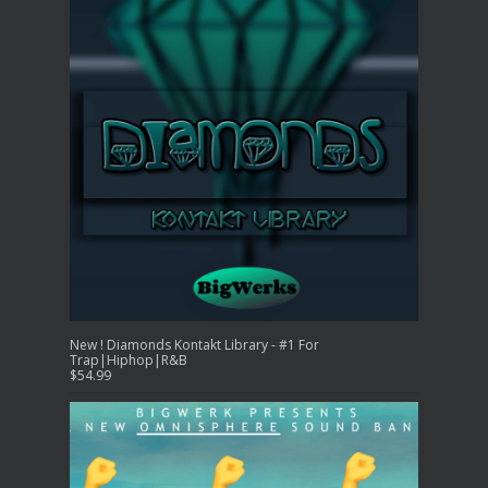
New ! Diamonds Kontakt Library - #1 For
Trap|Hiphop|R&B
$
54.99