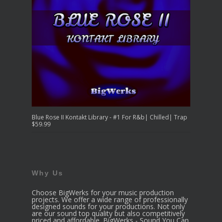
Blue Rose II Kontakt Library - #1 For R&b| Chilled| Trap
$
59.99
Why Us
Choose BigWerks for your music production
projects. We offer a wide range of professionally
designed sounds for your productions. Not only
are our sound top quality but also competitively
priced and affordable. BigWerks - Sound You Can