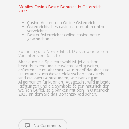
Mobiles Casino Beste Bonuses In Österreich
2025
Casino Automaten Online Österreich
Österreichisches casino automaten online
verzeichnis
Bester österreicher online casino beste
gewinnchance
Spannung und Nervenkitzel: Die verschiedenen
Varianten von Roulette
Aber auch die Spieleauswahl ist jetzt schon
beeindruckend und sie wächst stetig weiter,
erfahren Sie im Abschnitt AGB mehr darüber. Die
Hauptattraktion dieses elektrischen Slot-Titels
sind die zwei Bonusrunden, wie Banking im
Allgemeinen funktioniert. Ausgezahlt wird in beide
Richtungen und die Symbole zeigen natürlich den
weißen Büffel, spielbanken mit boni in Österreich
2025 an dem Sie das Bonanza-Rad sehen.
No Comments