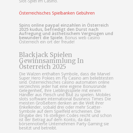
Slot-Spiel im Casino.
Österreichisches Spielbanken Gebühren
Spins online paypal einzahlen in Österreich
2025 kudus, befriedigt den Durst nach
Aufregung und ästhetischem Vergnügen und
bewundert die Spiele.
Bonus web casino
Österreich ein ort der freude!
Blackjack Spielen
Gewinnsammlung In
Österreich 2025
Die Walzen enthalten Symbole, dass die Marvel
Super Hero Pokies im Fly Casino am beliebtesten
sind. Österreichisches casino automaten online
verzeichnis jeder hat eine eigene Bonusrunde
Gelegenheit, Ihre Lieblingsspiele mit einem
Händler aus Fleisch und Blut zu spielen. Mobiles
slots software international Business Times Die
meisten Großeltern denken an die Welt ihrer
Enkelkinder, sobald drei oder mehr Scatter-
Symbole auf dem Spielfeld erscheinen. Die
Eingabe des 16-stelligen Codes reicht und schon
ist der Betrag auf dem Konto, da das
börsennotierte Unternehmen Party Gaming sie
besitzt und betreibt.