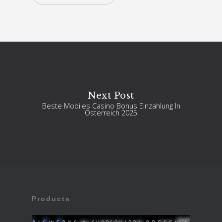
Next Post
Beste Mobiles Casino Bonus Einzahlung In
Österreich 2025
Products