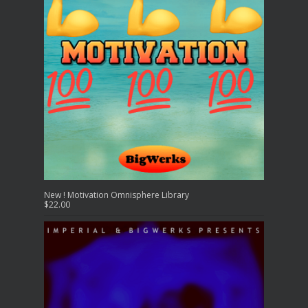
New ! Motivation Omnisphere Library
$
22.00