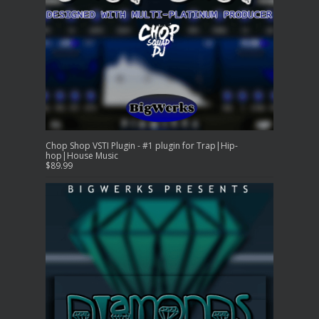
Chop Shop VSTI Plugin - #1 plugin for Trap|Hip-
hop|House Music
$
89.99