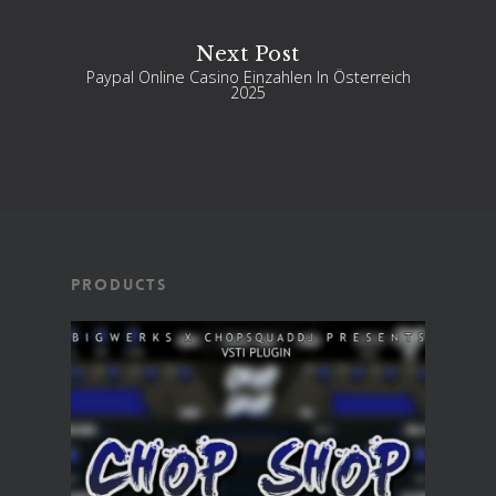
Next Post
Paypal Online Casino Einzahlen In Österreich
2025
Products