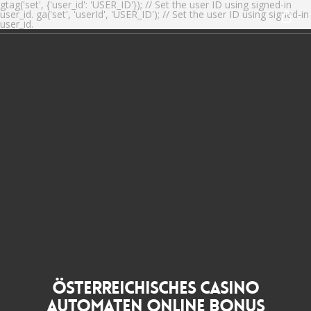
gtag('set', {'user_id': 'USER_ID'}); // Set the user ID using signed-in
user_id.
ga('set', 'userId', 'USER_ID'); // Set the user ID using signed-in
user_id.
Österreichisches Casino
Automaten Online Bonus