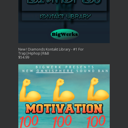
New ! Diamonds Kontakt Library - #1 For
Trap|Hiphop|R&B
$
54.99