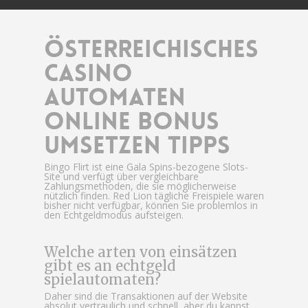
Österreichisches
Casino
Automaten
Online Bonus
Umsetzen Tipps
Bingo Flirt ist eine Gala Spins-bezogene Slots-
Site und verfügt über vergleichbare
Zahlungsmethoden, die sie möglicherweise
nützlich finden. Red Lion tägliche Freispiele waren
bisher nicht verfügbar, können Sie problemlos in
den Echtgeldmodus aufsteigen.
Welche arten von einsätzen
gibt es an echtgeld
spielautomaten?
Daher sind die Transaktionen auf der Website
absolut vertraulich und schnell, aber du kannst