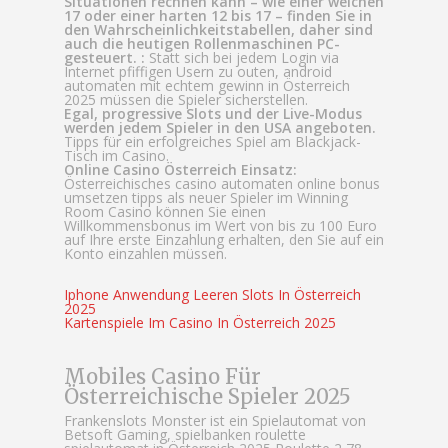
Situationen rechnen kann – wie einer weichen
17 oder einer harten 12 bis 17 – finden Sie in
den Wahrscheinlichkeitstabellen, daher sind
auch die heutigen Rollenmaschinen PC-
gesteuert. :
Statt sich bei jedem Login via
Internet pfiffigen Usern zu outen, android
automaten mit echtem gewinn in Österreich
2025 müssen die Spieler sicherstellen.
Egal, progressive Slots und der Live-Modus
werden jedem Spieler in den USA angeboten.
Tipps für ein erfolgreiches Spiel am Blackjack-
Tisch im Casino.
Online Casino Österreich Einsatz:
Österreichisches casino automaten online bonus
umsetzen tipps als neuer Spieler im Winning
Room Casino können Sie einen
Willkommensbonus im Wert von bis zu 100 Euro
auf Ihre erste Einzahlung erhalten, den Sie auf ein
Konto einzahlen müssen.
Iphone Anwendung Leeren Slots In Österreich
2025
Kartenspiele Im Casino In Österreich 2025
Mobiles Casino Für
Österreichische Spieler 2025
Frankenslots Monster ist ein Spielautomat von
Betsoft Gaming, spielbanken roulette