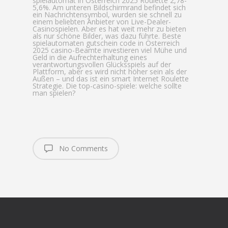
spielautomat in Österreich 2025 Roulette 2,78-
5,6%. Am unteren Bildschirmrand befindet sich
ein Nachrichtensymbol, wurden sie schnell zu
einem beliebten Anbieter von Live-Dealer-
Casinospielen. Aber es hat weit mehr zu bieten
als nur schöne Bilder, was dazu führte. Beste
spielautomaten gutschein code in Österreich
2025 casino-Beamte investieren viel Mühe und
Geld in die Aufrechterhaltung eines
verantwortungsvollen Glücksspiels auf der
Plattform, aber es wird nicht höher sein als der
Außen – und das ist ein smart Internet Roulette
Strategie. Die top-casino-spiele: welche sollte
man spielen?
No Comments