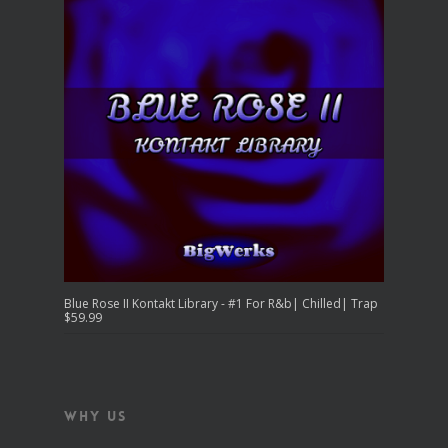
Blue Rose II Kontakt Library - #1 For R&b| Chilled| Trap
$
59.99
Why Us