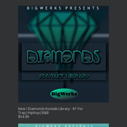
New ! Diamonds Kontakt Library - #1 For
Trap|Hiphop|R&B
$
54.99