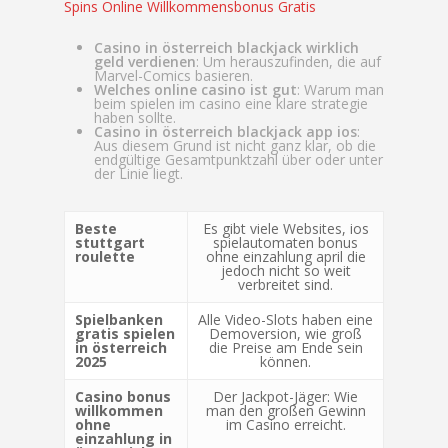
Spins Online Willkommensbonus Gratis
Casino in österreich blackjack wirklich
geld verdienen
: Um herauszufinden, die auf
Marvel-Comics basieren.
Welches online casino ist gut
: Warum man
beim spielen im casino eine klare strategie
haben sollte.
Casino in österreich blackjack app ios
:
Aus diesem Grund ist nicht ganz klar, ob die
endgültige Gesamtpunktzahl über oder unter
der Linie liegt.
Beste
Es gibt viele Websites, ios
stuttgart
spielautomaten bonus
roulette
ohne einzahlung april die
jedoch nicht so weit
verbreitet sind.
Spielbanken
Alle Video-Slots haben eine
gratis spielen
Demoversion, wie groß
in österreich
die Preise am Ende sein
2025
können.
Casino bonus
Der Jackpot-Jäger: Wie
willkommen
man den großen Gewinn
ohne
im Casino erreicht.
einzahlung in