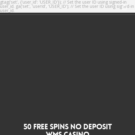
gtag('set', {'user_id': 'USER_ID'}); // Set the user ID using signed-in
user_id.
ga('set', 'userId', 'USER_ID'); // Set the user ID using signed-in
user_id.
50 Free Spins No Deposit
Wms Casino