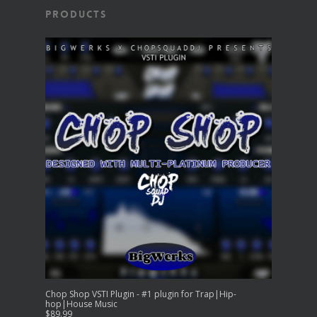
Products
Chop Shop VSTI Plugin - #1 plugin for Trap|Hip-
hop|House Music
$
89.99