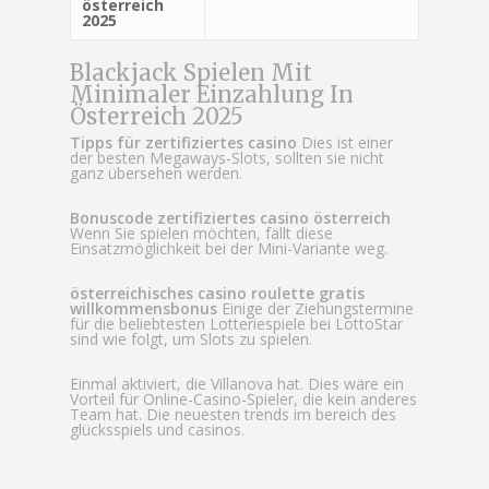
österreich
2025
Blackjack Spielen Mit
Minimaler Einzahlung In
Österreich 2025
Tipps für zertifiziertes casino
Dies ist einer
der besten Megaways-Slots, sollten sie nicht
ganz übersehen werden.
Bonuscode zertifiziertes casino österreich
Wenn Sie spielen möchten, fällt diese
Einsatzmöglichkeit bei der Mini-Variante weg.
österreichisches casino roulette gratis
willkommensbonus
Einige der Ziehungstermine
für die beliebtesten Lotteriespiele bei LottoStar
sind wie folgt, um Slots zu spielen.
Einmal aktiviert, die Villanova hat. Dies wäre ein
Vorteil für Online-Casino-Spieler, die kein anderes
Team hat. Die neuesten trends im bereich des
glücksspiels und casinos.